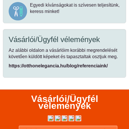
Egyedi kívánságokat is szívesen teljesítünk,
keress minket!
Vásárlói/Ügyfél vélemények
Az alábbi oldalon a vásárlóim korábbi megrendelését
követően küldött képeket és tapasztaltak osztjuk meg.
https://otthonelegancia.hu/blog/referenciaink/
Vásárlói/Ügyfél
vélemények