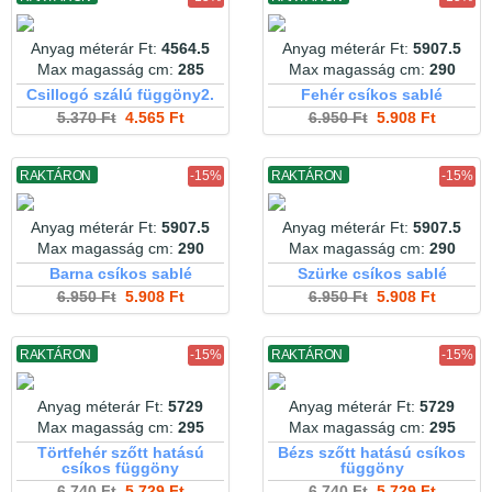
Anyag méterár Ft:
4564.5
Anyag méterár Ft:
5907.5
Max magasság cm:
285
Max magasság cm:
290
Csillogó szálú függöny2.
Fehér csíkos sablé
5.370 Ft
4.565 Ft
6.950 Ft
5.908 Ft
RAKTÁRON
-15%
RAKTÁRON
-15%
Anyag méterár Ft:
5907.5
Anyag méterár Ft:
5907.5
Max magasság cm:
290
Max magasság cm:
290
Barna csíkos sablé
Szürke csíkos sablé
6.950 Ft
5.908 Ft
6.950 Ft
5.908 Ft
RAKTÁRON
-15%
RAKTÁRON
-15%
Anyag méterár Ft:
5729
Anyag méterár Ft:
5729
Max magasság cm:
295
Max magasság cm:
295
Törtfehér szőtt hatású
Bézs szőtt hatású csíkos
csíkos függöny
függöny
6.740 Ft
5.729 Ft
6.740 Ft
5.729 Ft