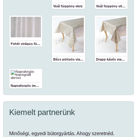
Voál függöny ekrü
Voál függöny világosbarna
Fehér virágos függöny
Bézs pöttyös viaszosvászon abrosz
Drapp kávés viaszosvászon abrosz
Napraforgós impregnált abrosz
Kiemelt partnerünk
Minőségi, egyedi bútorgyártás. Ahogy szeretnéd.