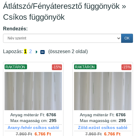
Átlátszó/Fényáteresztő függönyök »
Csíkos függönyök
Rendezés:
OK
Lapozás:
1
2
(összesen 2 oldal)
RAKTÁRON
-15%
RAKTÁRON
-15%
Anyag méterár Ft:
6766
Anyag méterár Ft:
6766
Max magasság cm:
295
Max magasság cm:
295
Arany-fehér csíkos sablé
Zöld-ezüst csíkos sablé
7.960 Ft
6.766 Ft
7.960 Ft
6.766 Ft