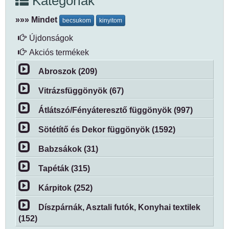
Kategóriák
»»» Mindet
becsukom
kinyitom
Újdonságok
Akciós termékek
Abroszok (209)
Vitrázsfüggönyök (67)
Átlátszó/Fényáteresztő függönyök (997)
Sötétítő és Dekor függönyök (1592)
Babzsákok (31)
Tapéták (315)
Kárpitok (252)
Díszpárnák, Asztali futók, Konyhai textilek
(152)