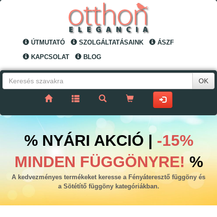
ÚTMUTATÓ
SZOLGÁLTATÁSAINK
ÁSZF
KAPCSOLAT
BLOG
OK
% NYÁRI AKCIÓ |
-15%
MINDEN FÜGGÖNYRE!
%
A kedvezményes termékeket keresse a Fényáteresztő függöny és
a Sötétítő függöny kategóriákban.