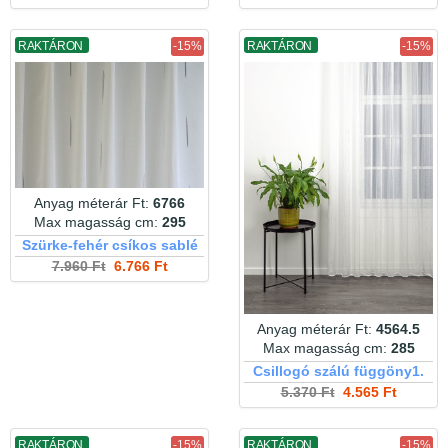
RAKTÁRON
-15%
RAKTÁRON
-15%
Anyag méterár Ft:
6766
Max magasság cm:
295
Szürke-fehér csíkos sablé
7.960 Ft
6.766 Ft
Anyag méterár Ft:
4564.5
Max magasság cm:
285
Csillogó szálú függöny1.
5.370 Ft
4.565 Ft
RAKTÁRON
-15%
RAKTÁRON
-15%