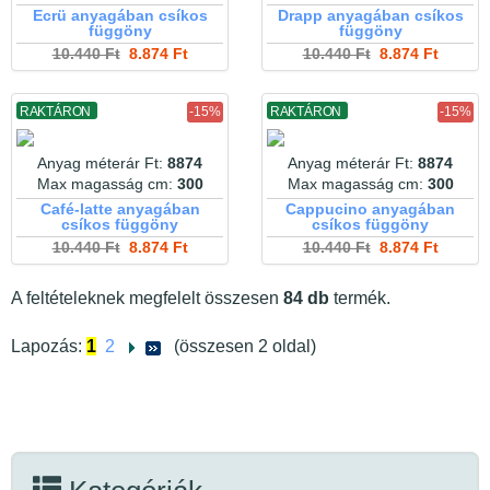
Ecrü anyagában csíkos
Drapp anyagában csíkos
függöny
függöny
10.440 Ft
8.874 Ft
10.440 Ft
8.874 Ft
RAKTÁRON
-15%
RAKTÁRON
-15%
Anyag méterár Ft:
8874
Anyag méterár Ft:
8874
Max magasság cm:
300
Max magasság cm:
300
Café-latte anyagában
Cappucino anyagában
csíkos függöny
csíkos függöny
10.440 Ft
8.874 Ft
10.440 Ft
8.874 Ft
A feltételeknek megfelelt összesen
84 db
termék.
Lapozás:
1
2
(összesen 2 oldal)