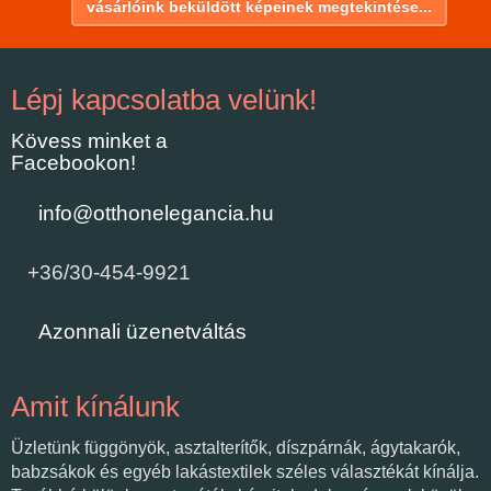
vásárlóink beküldött képeinek megtekintése...
Lépj kapcsolatba velünk!
Kövess minket a
Facebookon!
info@otthonelegancia.hu
+36/30-454-9921
Azonnali üzenetváltás
Amit kínálunk
Üzletünk függönyök, asztalterítők, díszpárnák, ágytakarók,
babzsákok és egyéb lakástextilek széles választékát kínálja.