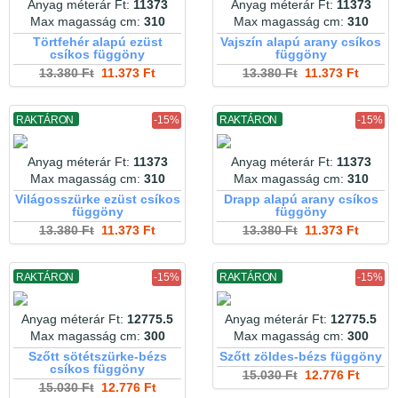
Anyag méterár Ft:
11373
Anyag méterár Ft:
11373
Max magasság cm:
310
Max magasság cm:
310
Törtfehér alapú ezüst
Vajszín alapú arany csíkos
csíkos függöny
függöny
13.380 Ft
11.373 Ft
13.380 Ft
11.373 Ft
RAKTÁRON
-15%
RAKTÁRON
-15%
Anyag méterár Ft:
11373
Anyag méterár Ft:
11373
Max magasság cm:
310
Max magasság cm:
310
Világosszürke ezüst csíkos
Drapp alapú arany csíkos
függöny
függöny
13.380 Ft
11.373 Ft
13.380 Ft
11.373 Ft
RAKTÁRON
-15%
RAKTÁRON
-15%
Anyag méterár Ft:
12775.5
Anyag méterár Ft:
12775.5
Max magasság cm:
300
Max magasság cm:
300
Szőtt sötétszürke-bézs
Szőtt zöldes-bézs függöny
csíkos függöny
15.030 Ft
12.776 Ft
15.030 Ft
12.776 Ft