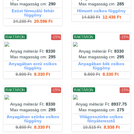
Max magasság cm:
290
Max magasság cm:
285
Ezüst fémszálú fehér
Hímzett csíkos függöny
függöny
14.630 Ft
12.436 Ft
24.230 Ft
20.596 Ft
RAKTÁRON
-15%
RAKTÁRON
-15%
Anyag méterár Ft:
8330
Anyag méterár Ft:
8330
Max magasság cm:
295
Max magasság cm:
295
Anyagában ecrü csíkos
Anyagában kék csíkos
függöny
függöny
9.800 Ft
8.330 Ft
9.800 Ft
8.330 Ft
RAKTÁRON
-15%
RAKTÁRON
-15%
Anyag méterár Ft:
8330
Anyag méterár Ft:
8937.75
Max magasság cm:
295
Max magasság cm:
275
Anyagában szürke csíkos
Világosszürke csíkos
függöny
fényáteresztő
9.800 Ft
8.330 Ft
10.515 Ft
8.938 Ft