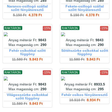
Max magasság cm:
285
Max magasság cm:
285
Narancs-csillogó szállal
Fekete-csillogó szállal
szőtt fényáteresztő
szőtt fényáteresztő
5.150 Ft
4.378 Ft
5.150 Ft
4.378 Ft
RAKTÁRON
-15%
RAKTÁRON
-15%
Anyag méterár Ft:
9843
Anyag méterár Ft:
9843
Max magasság cm:
290
Max magasság cm:
290
Fehér csíkokkal szőtt
Sötétszürke csíkokkal szőtt
függöny
függöny
11.580 Ft
9.843 Ft
11.580 Ft
9.843 Ft
RAKTÁRON
-15%
RAKTÁRON
-15%
Anyag méterár Ft:
9843
Anyag méterár Ft:
8933.5
Max magasság cm:
290
Max magasság cm:
295
Világosszürke csíkokkal
Fehér csíkos fényáteresztő
szőtt függöny
10.510 Ft
8.934 Ft
11.580 Ft
9.843 Ft