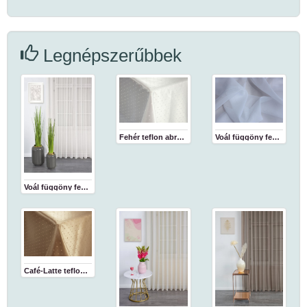
Legnépszerűbbek
Fehér teflon abrosz
Voál függöny fehér 180 cm
Voál függöny fehér
Café-Latte teflon abrosz