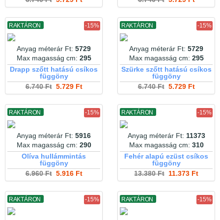
RAKTÁRON
-15%
RAKTÁRON
-15%
Anyag méterár Ft:
5729
Anyag méterár Ft:
5729
Max magasság cm:
295
Max magasság cm:
295
Drapp szőtt hatású csíkos
Szürke szőtt hatású csíkos
függöny
függöny
6.740 Ft
5.729 Ft
6.740 Ft
5.729 Ft
RAKTÁRON
-15%
RAKTÁRON
-15%
Anyag méterár Ft:
5916
Anyag méterár Ft:
11373
Max magasság cm:
290
Max magasság cm:
310
Olíva hullámmintás
Fehér alapú ezüst csíkos
függöny
függöny
6.960 Ft
5.916 Ft
13.380 Ft
11.373 Ft
RAKTÁRON
-15%
RAKTÁRON
-15%