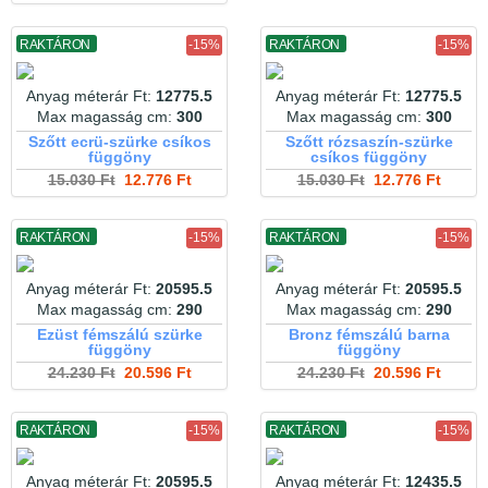
RAKTÁRON
-15%
RAKTÁRON
-15%
Anyag méterár Ft:
12775.5
Anyag méterár Ft:
12775.5
Max magasság cm:
300
Max magasság cm:
300
Szőtt ecrü-szürke csíkos
Szőtt rózsaszín-szürke
függöny
csíkos függöny
15.030 Ft
12.776 Ft
15.030 Ft
12.776 Ft
RAKTÁRON
-15%
RAKTÁRON
-15%
Anyag méterár Ft:
20595.5
Anyag méterár Ft:
20595.5
Max magasság cm:
290
Max magasság cm:
290
Ezüst fémszálú szürke
Bronz fémszálú barna
függöny
függöny
24.230 Ft
20.596 Ft
24.230 Ft
20.596 Ft
RAKTÁRON
-15%
RAKTÁRON
-15%
Anyag méterár Ft:
20595.5
Anyag méterár Ft:
12435.5