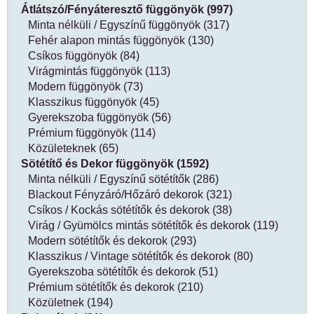
Átlátszó/Fényáteresztő függönyök (997)
Minta nélküli / Egyszínű függönyök (317)
Fehér alapon mintás függönyök (130)
Csíkos függönyök (84)
Virágmintás függönyök (113)
Modern függönyök (73)
Klasszikus függönyök (45)
Gyerekszoba függönyök (56)
Prémium függönyök (114)
Közületeknek (65)
Sötétítő és Dekor függönyök (1592)
Minta nélküli / Egyszínű sötétítők (286)
Blackout Fényzáró/Hőzáró dekorok (321)
Csíkos / Kockás sötétítők és dekorok (38)
Virág / Gyümölcs mintás sötétítők és dekorok (119)
Modern sötétítők és dekorok (293)
Klasszikus / Vintage sötétítők és dekorok (80)
Gyerekszoba sötétítők és dekorok (51)
Prémium sötétítők és dekorok (210)
Közületnek (194)