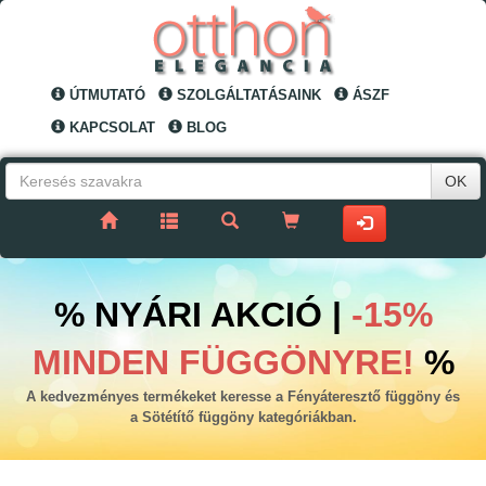
ÚTMUTATÓ
SZOLGÁLTATÁSAINK
ÁSZF
KAPCSOLAT
BLOG
OK
% NYÁRI AKCIÓ |
-15%
MINDEN FÜGGÖNYRE!
%
A kedvezményes termékeket keresse a Fényáteresztő függöny és
a Sötétítő függöny kategóriákban.