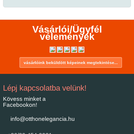
Vásárlói/Ügyfél
vélemények
vásárlóink beküldött képeinek megtekintése...
Lépj kapcsolatba velünk!
Kövess minket a
Facebookon!
info@otthonelegancia.hu