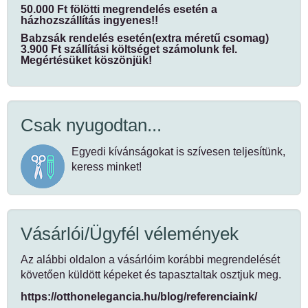
50.000 Ft fölötti megrendelés esetén a
házhozszállítás ingyenes!!
Babzsák rendelés esetén(extra méretű csomag)
3.900 Ft szállítási költséget számolunk fel.
Megértésüket köszönjük!
Csak nyugodtan...
Egyedi kívánságokat is szívesen teljesítünk,
keress minket!
Vásárlói/Ügyfél vélemények
Az alábbi oldalon a vásárlóim korábbi megrendelését
követően küldött képeket és tapasztaltak osztjuk meg.
https://otthonelegancia.hu/blog/referenciaink/