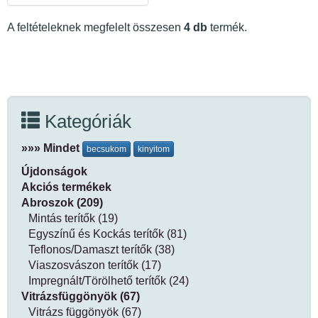
A feltételeknek megfelelt összesen
4 db
termék.
Kategóriák
»»» Mindet
becsukom
kinyitom
Újdonságok
Akciós termékek
Abroszok (209)
Mintás terítők (19)
Egyszínű és Kockás terítők (81)
Teflonos/Damaszt terítők (38)
Viaszosvászon terítők (17)
Impregnált/Törölhető terítők (24)
Vitrázsfüggönyök (67)
Vitrázs függönyök (67)