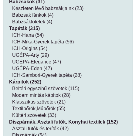
Babzsákok (31)
Készleten lévő babzsákjaink (23)
Babzsák fánkok (4)
Babzsákfotelek (4)
Tapéták (315)
ICH-Hana (54)
ICH-Mika-Gyerek tapéta (56)
ICH-Origins (54)
UGÉPA-Arty (29)
UGÉPA-Elegance (47)
UGÉPA-Eden (47)
ICH-Sambori-Gyerek tapéta (28)
Kárpitok (252)
Beltéri egyszínű szövetek (115)
Modern mintás kápitok (28)
Klasszikus szövetek (21)
Textilbőrök,Műbőrök (55)
Kültéri szövetek (33)
Díszpárnák, Asztali futók, Konyhai textilek (152)
Asztali futók és terítők (42)
Díszpárnák (54)