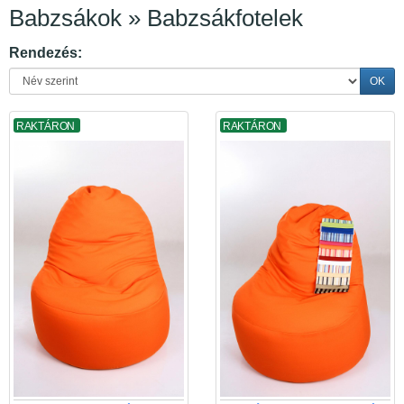
Babzsákok » Babzsákfotelek
Rendezés:
OK
RAKTÁRON
RAKTÁRON