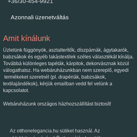
+36/30-454-9921
Azonnali üzenetváltás
Amit kínálunk
Üzletünk függönyök, asztalterítők, díszpárnák, ágytakarók,
babzsákok és egyéb lakástextilek széles választékát kínálja.
Továbbá különleges tapéták, kárpitok, dekorvásznak közül
válogathatsz. Ha webáruházunkban nem szereplő, egyedi
termékeket szeretnél (pl. drapériák, babzsákok,
textilajándékok), kérjük emailban vedd fel velünk a
kapcsolatot.
Webáruházunk országos házhozszállítást biztosít!
Várunk üzletünkben!
Az otthonelegancia.hu sütiket használ. Az