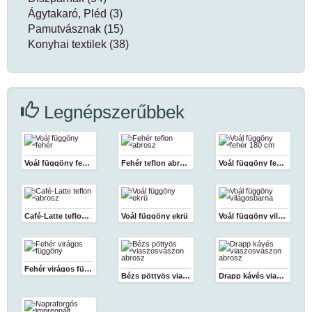
Ágytakaró, Pléd (3)
Pamutvásznak (15)
Konyhai textilek (38)
Legnépszerűbbek
Voál függöny fehér
Fehér teflon abrosz
Voál függöny fehér 180 cm
Café-Latte teflon abrosz
Voál függöny ekrü
Voál függöny világosbarna
Fehér virágos függöny
Bézs pöttyös viaszosvászon abrosz
Drapp kávés viaszosvászon abrosz