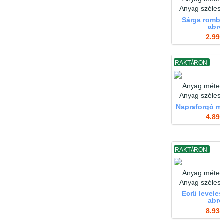
Anyag széle
Sárga romb
abr
2.99
RAKTÁRON
Anyag méter
Anyag széle
Napraforgó m
4.89
RAKTÁRON
Anyag méter
Anyag széle
Ecrü levele
abr
8.93