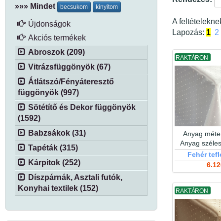
»»» Mindet
becsukom
kinyitom
A feltételekn
Újdonságok
Lapozás:
1
2
Akciós termékek
Abroszok (209)
RAKTÁRON
Vitrázsfüggönyök (67)
Átlátszó/Fényáteresztő
függönyök (997)
Sötétítő és Dekor függönyök
(1592)
Babzsákok (31)
Anyag méter
Anyag széle
Tapéták (315)
Fehér tef
Kárpitok (252)
6.12
Díszpárnák, Asztali futók,
Konyhai textilek (152)
RAKTÁRON