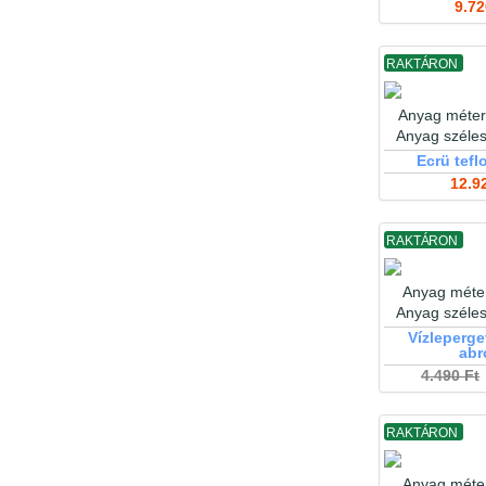
9.72
RAKTÁRON
Anyag méter
Anyag széle
Ecrü tefl
12.9
RAKTÁRON
Anyag méter
Anyag széle
Vízleperge
abr
4.490 Ft
RAKTÁRON
Anyag méter