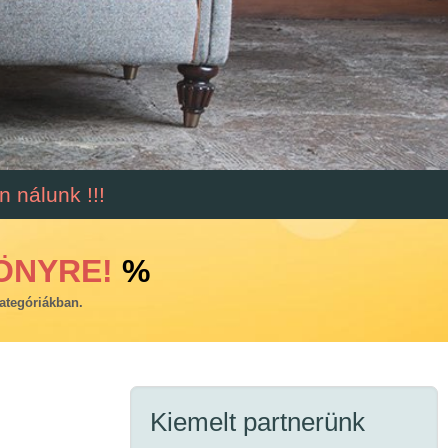
 nálunk !!!
ÖNYRE!
%
ategóriákban.
Kiemelt partnerünk