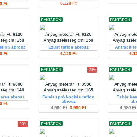
6.120 Ft
0 Ft
RAKTÁRON
RAKTÁRON
ár Ft:
6120
Anyag méterár Ft:
6120
Anyag méte
sség cm:
150
Anyag szélesség cm:
150
Anyag szél
eflon abrosz
Ezüst teflon abrosz
Antracit t
0 Ft
6.120 Ft
6.1
RAKTÁRON
-20%
RAKTÁRON
ár Ft:
6800
Anyag méterár Ft:
3980
Anyag méte
sség cm:
140
Anyag szélesség cm:
165
Anyag szél
aras abrosz
Fehér apró kockás teflon
Fehér bes
abrosz
ab
0 Ft
4.980 Ft
3.980 Ft
4.980 Ft
-20%
RAKTÁRON
RAKTÁRON