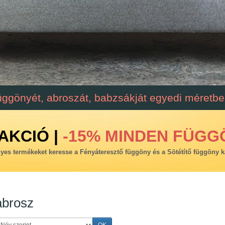
üggönyét, abroszát, babzsákját egyedi méretben
AKCIÓ |
-15% MINDEN FÜGG
es termékeket keresse a Fényáteresztő függöny és a Sötétítő függöny k
abrosz
OK