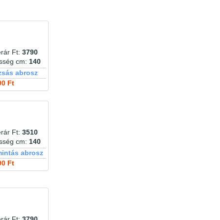
színes mintás
szivecskés
szövet
szőtt hatású
szövetes
szürke
szövött
szürke-arany
szürke-
szürkésbarna
sárga
szürkéskék
tanya
teflon
tégla
tenger
terítő
tengeri állat
természetes hatású
természetes
rár Ft:
3790
textilbőr
textil
terrakotta
textilbőr
esség cm:
140
texturált
tojásos díszpárna
babzsák
zsás abrosz
törtfehér
türkiz
tüll
traktor
tündér
90 Ft
vaj
türkizkék
vajszínű
tyúkláb
tyúkos
unikornis
vasaláskönnyített
vanília
város
vasalásmentes
viaszosvászon
világos arany
vidék
világoskék
világosbarna
világoskék kockás
világosszürke
világos szürke
világoszöld kockás
rár Ft:
3510
virág
virágminta
világosszürke kockás
esség cm:
140
virágos
vitrázsfüggöny
intás abrosz
vízlepergető
víztaszító
90 Ft
vízimadarak
voál
vízzel tisztítható
zebra
zöld
mintás
rár Ft:
3790