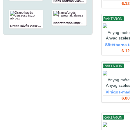
Bézs pöttyös viaszosvászon abrosz
6.12
RAKTÁRON
Napraforgós impregnált abrosz
Drapp kávés viaszosvászon abrosz
Anyag méter
Anyag széle
Sötétbarna t
6.12
RAKTÁRON
Anyag méter
Anyag széle
Virágos-mad
6.80
RAKTÁRON