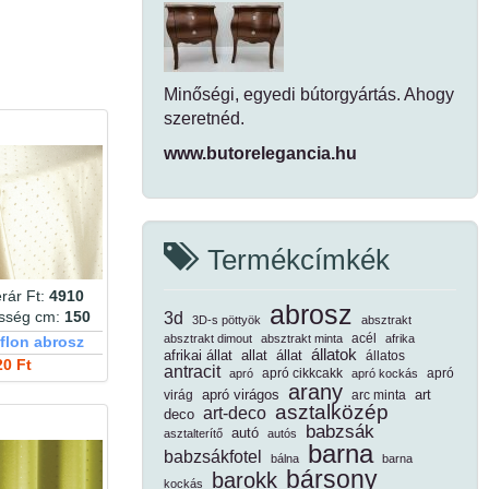
Minőségi, egyedi bútorgyártás. Ahogy
szeretnéd.
www.butorelegancia.hu
Termékcímkék
rár Ft:
4910
abrosz
esség cm:
150
3d
3D-s pöttyök
absztrakt
acél
absztrakt dimout
absztrakt minta
afrika
eflon abrosz
állatok
afrikai állat
allat
állat
állatos
20 Ft
antracit
apró cikkcakk
apró
apró
apró kockás
arany
apró virágos
art
virág
arc minta
asztalközép
art-deco
deco
babzsák
autó
asztalterítő
autós
barna
babzsákfotel
bálna
barna
bársony
barokk
kockás