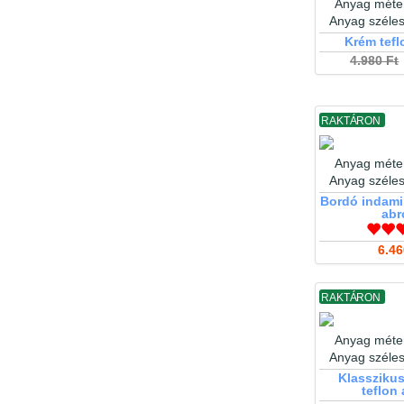
Anyag méter
Anyag széle
Krém tefl
4.980 Ft
RAKTÁRON
Anyag méter
Anyag széle
Bordó indami
abr
6.46
RAKTÁRON
Anyag méter
Anyag széle
Klasszikus
teflon