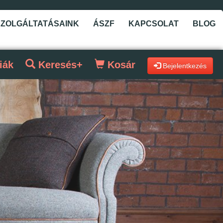
SZOLGÁLTATÁSAINK
ÁSZF
KAPCSOLAT
BLOG
iák
Keresés+
Kosár
Bejelentkezés