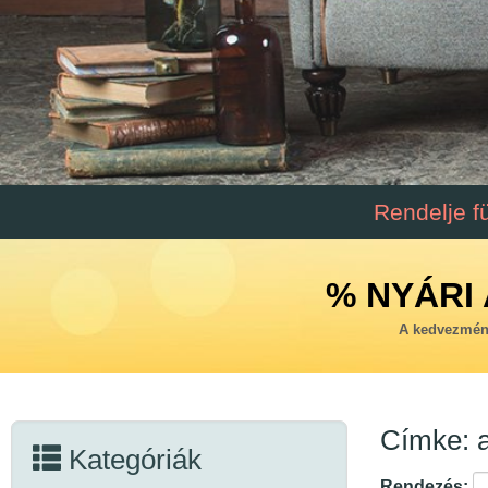
Rendelje f
% NYÁRI 
A kedvezmény
Címke: 
Kategóriák
Rendezés: