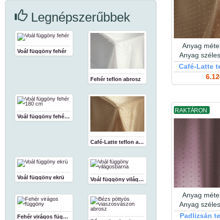
Legnépszerűbbek
Anyag méter
Voál függöny fehér
Anyag széle
Café-Latte t
6.12
Fehér teflon abrosz
RAKTÁRON
Voál függöny fehér 180 cm
Café-Latte teflon abrosz
Voál függöny ekrü
Voál függöny világosbarna
Anyag méter
Anyag széle
Padlizsán t
Fehér virágos függöny