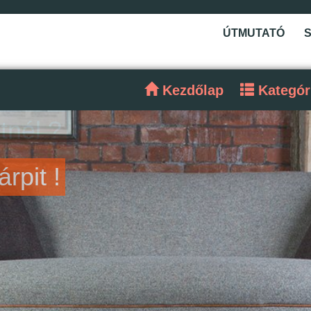
ÚTMUTATÓ
Kezdőlap
Kategór
tnél ?
lálja !
rpit !