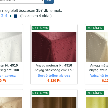
ek megfelelt összesen
157 db
termék.
3
4
(összesen 4 oldal)
RAKTÁRON
RAKTÁRON
ár Ft:
4910
Anyag méterár Ft:
4910
Anyag méte
sség cm:
150
Anyag szélesség cm:
150
Anyag szél
lon abrosz
Bordó teflon abrosz
Vajszínű t
0 Ft
6.120 Ft
6.1
RAKTÁRON
RAKTÁRON