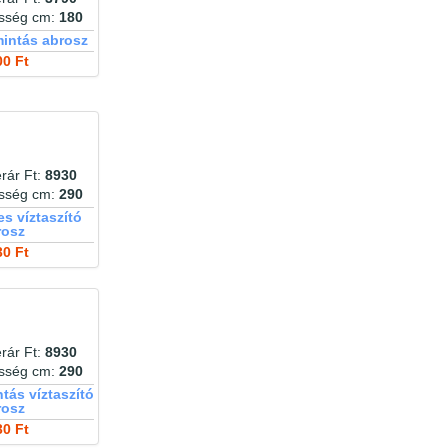
esség cm:
180
intás abrosz
00 Ft
rár Ft:
8930
esség cm:
290
es víztaszító
rosz
30 Ft
rár Ft:
8930
esség cm:
290
tás víztaszító
rosz
30 Ft