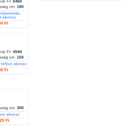
rár Ft:
6460
márványos
menta
méhecskés
mintás
esség cm:
180
minta
méregzöld
indamintás
modern
t abrosz
moha
modern minta
mogyoró
mohazöld
munkagép
motoros
mozaik
60 Ft
műbőr
mustár
nagykockás
nagy leveles
narancs
nagy virágos
narancs kockás
narancssárga
natur
natúr hatású
natúr
noppos
nugát
nyuszi
növények
nyuszis
okker
olíva
organza
óarany
orchidea
rár Ft:
4540
pálma
öregített bársony
padlizsán
papagáj
pálmafa
pamutvászon
esség cm:
160
pálma levél
parketta
pasztellszín
pasztell
pasztell
 teflon abrosz
pávatoll
szürkéskék
pillangós
pillangó
40 Ft
piros
pipacsos
piros kockás
pink
piros-
plüss
pitypangos
platina
sárga
pléd
pöttyös
púder
plüssös
pöttyök
puha
rombusz
retró
repülő
róka
rózsa
rombuszmintás
rózsás
sablé
rózsaszín
rozsda
rubin
sárga
selymes
selyem
safari minta
sötétkék
smaragd
sötétbarna
sötétkék
esség cm:
300
sötétszürke
kockás
sötétszürke kockás
lon abrosz
szarvas
sötétzöld
sötétzöld kockás
szatén
20 Ft
szavanna
színátmenetes
színes
színű