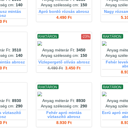
sség cm:
140
Anyag szélesség cm:
150
Anyag szél
usz mintás
Apró bordó rózsás abrosz
Nagy rózsam
osz
4.490 Ft
5.1
0 Ft
RAKTÁRON
-23%
RAKTÁRON
ár Ft:
3510
Anyag méterár Ft:
3450
Anyag méte
sség cm:
140
Anyag szélesség cm:
150
Anyag szél
intás abrosz
Vízlepergető olívás abrosz
Fehér level
ab
0 Ft
4.490 Ft
3.450 Ft
8.9
RAKTÁRON
RAKTÁRON
ár Ft:
8930
Anyag méterár Ft:
8930
Anyag méte
sség cm:
290
Anyag szélesség cm:
290
Anyag szél
s víztaszító
Fehér apró mintás
Ecrü apró min
osz
víztaszító abrosz
ab
0 Ft
8.930 Ft
8.9