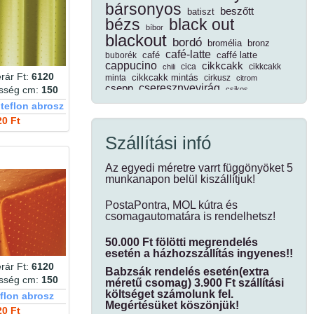
bársonyos
beszőtt
batiszt
bézs
black out
bíbor
blackout
bordó
bromélia
bronz
café-latte
café
caffé latte
buborék
cappucino
cikkcakk
cica
cikkcakk
chili
rár Ft:
6120
cikkcakk mintás
minta
cirkusz
citrom
cseresznyevirág
csepp
csikos
esség cm:
150
csíkos
csillogó
damaszt
 teflon abrosz
csoki
dekor
dim out
daru
denim
diagonál
20 Ft
dimout
díszpárna
dínó
Szállítási infó
drapp
ecrü
drapp leveles
dzsungel
egyszínű
Az egyedi méretre varrt függönyöket 5
edényfogó kesztyű
munkanapon belül kiszállítjuk!
elegáns
élővilág
erdei
elefántcsont
eper
erdei
ezüst
fa
fahéj
növények
ezüstszál
fákkal
PostaPontra, MOL kútra és
fehér
fekete
fánk
fekete kockás
csomagautomatára is rendelhetsz!
félorganza
fényáteresztő
fémszál
fénye
fényes
fenyő
fotel
fodros
forgófonalas
50.000 Ft fölötti megrendelés
függöny
futó
esetén a házhozszállítás ingyenes!!
fűszernövény
geometriai minta
geometriai
rár Ft:
6120
Babzsák rendelés esetén(extra
esség cm:
150
geometriai mintás
geometria minta
gesztenye
méretű csomag) 3.900 Ft szállítási
gézhatású
grafit
gránátalma
gránit
költséget számolunk fel.
flon abrosz
gyerek
gyűrt
Megértésüket köszönjük!
hálós
gyümölcsfa
hal
20 Ft