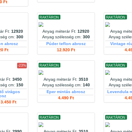
0 Ft
RAKTÁRON
RAKTÁRON
ár Ft:
12920
Anyag méterár Ft:
12920
Anyag méte
sség cm:
300
Anyag szélesség cm:
300
Anyag szél
on abrosz
Púder teflon abrosz
Vintage ró
20 Ft
12.920 Ft
4.4
-23%
RAKTÁRON
RAKTÁRON
ár Ft:
3450
Anyag méterár Ft:
3510
Anyag méte
sség cm:
150
Anyag szélesség cm:
140
Anyag szél
tő virágos
Eper mintás abrosz
Levendula m
osz
4.490 Ft
4.4
3.450 Ft
RAKTÁRON
RAKTÁRON
ár Ft:
2990
Anyag méterár Ft:
3510
Anyag méte