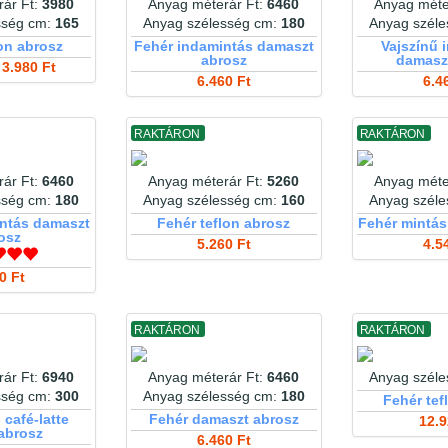
ár Ft:
3980
Anyag méterár Ft:
6460
Anyag méte
sség cm:
165
Anyag szélesség cm:
180
Anyag szél
on abrosz
Fehér indamintás damaszt
Vajszínű 
abrosz
damasz
3.980 Ft
6.460 Ft
6.4
RAKTÁRON
RAKTÁRON
ár Ft:
6460
Anyag méterár Ft:
5260
Anyag méte
sség cm:
180
Anyag szélesség cm:
160
Anyag szél
ntás damaszt
Fehér teflon abrosz
Fehér mintás
osz
5.260 Ft
4.5
0 Ft
RAKTÁRON
RAKTÁRON
ár Ft:
6940
Anyag méterár Ft:
6460
Anyag szél
sség cm:
300
Anyag szélesség cm:
180
Fehér tef
 café-latte
Fehér damaszt abrosz
12.9
 abrosz
6.460 Ft