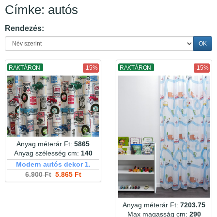
Címke: autós
Rendezés:
OK
RAKTÁRON
-15%
RAKTÁRON
-15%
Anyag méterár Ft:
5865
Anyag szélesség cm:
140
Modern autós dekor 1.
6.900 Ft
5.865 Ft
Anyag méterár Ft:
7203.75
Max magasság cm:
290