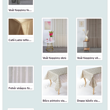
Voál függöny fehér
Café-Latte teflon abrosz
Voál függöny ekrü
Voál függöny világosbarna
Fehér virágos függöny
Bézs pöttyös viaszosvászon abrosz
Drapp kávés viaszosvászon abrosz