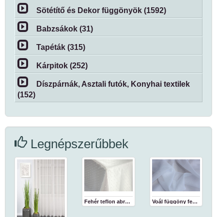
Sötétítő és Dekor függönyök (1592)
Babzsákok (31)
Tapéták (315)
Kárpitok (252)
Díszpárnák, Asztali futók, Konyhai textilek
(152)
Legnépszerűbbek
Fehér teflon abrosz
Voál függöny fehér 180 cm