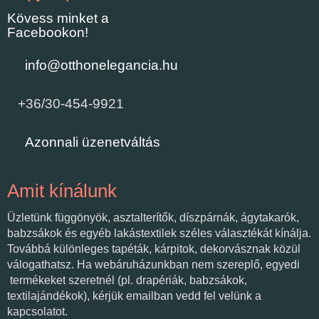
Kövess minket a
Facebookon!
info@otthonelegancia.hu
+36/30-454-9921
Azonnali üzenetváltás
Amit kínálunk
Üzletünk függönyök, asztalterítők, díszpárnák, ágytakarók,
babzsákok és egyéb lakástextilek széles választékát kínálja.
Továbbá különleges tapéták, kárpitok, dekorvásznak közül
válogathatsz. Ha webáruházunkban nem szereplő, egyedi
termékeket szeretnél (pl. drapériák, babzsákok,
textilajándékok), kérjük emailban vedd fel velünk a
kapcsolatot.