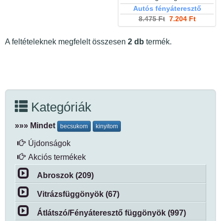
Autós fényáteresztő
8.475 Ft
7.204 Ft
A feltételeknek megfelelt összesen
2 db
termék.
Kategóriák
»»» Mindet
becsukom
kinyitom
Újdonságok
Akciós termékek
Abroszok (209)
Vitrázsfüggönyök (67)
Átlátszó/Fényáteresztő függönyök (997)