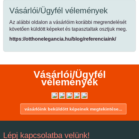
Vásárlói/Ügyfél vélemények
Az alábbi oldalon a vásárlóim korábbi megrendelését
követően küldött képeket és tapasztaltak osztjuk meg.
https://otthonelegancia.hu/blog/referenciaink/
Vásárlói/Ügyfél
vélemények
vásárlóink beküldött képeinek megtekintése...
Lépj kapcsolatba velünk!