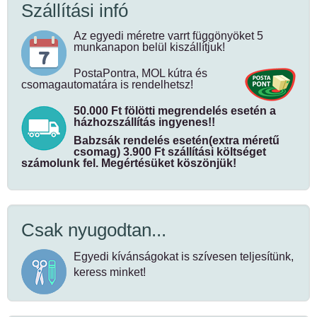
Szállítási infó
Az egyedi méretre varrt függönyöket 5
munkanapon belül kiszállítjuk!
PostaPontra, MOL kútra és
csomagautomatára is rendelhetsz!
50.000 Ft fölötti megrendelés esetén a
házhozszállítás ingyenes!!
Babzsák rendelés esetén(extra méretű
csomag) 3.900 Ft szállítási költséget
számolunk fel. Megértésüket köszönjük!
Csak nyugodtan...
Egyedi kívánságokat is szívesen teljesítünk,
keress minket!