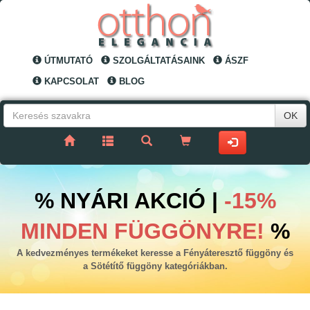
ÚTMUTATÓ
SZOLGÁLTATÁSAINK
ÁSZF
KAPCSOLAT
BLOG
OK
% NYÁRI AKCIÓ |
-15%
MINDEN FÜGGÖNYRE!
%
A kedvezményes termékeket keresse a Fényáteresztő függöny és
a Sötétítő függöny kategóriákban.