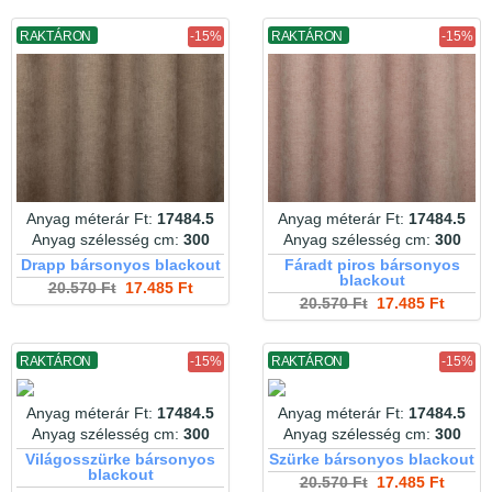
RAKTÁRON
-15%
RAKTÁRON
-15%
Anyag méterár Ft:
17484.5
Anyag méterár Ft:
17484.5
Anyag szélesség cm:
300
Anyag szélesség cm:
300
Drapp bársonyos blackout
Fáradt piros bársonyos
blackout
20.570 Ft
17.485 Ft
20.570 Ft
17.485 Ft
RAKTÁRON
-15%
RAKTÁRON
-15%
Anyag méterár Ft:
17484.5
Anyag méterár Ft:
17484.5
Anyag szélesség cm:
300
Anyag szélesség cm:
300
Világosszürke bársonyos
Szürke bársonyos blackout
blackout
20.570 Ft
17.485 Ft