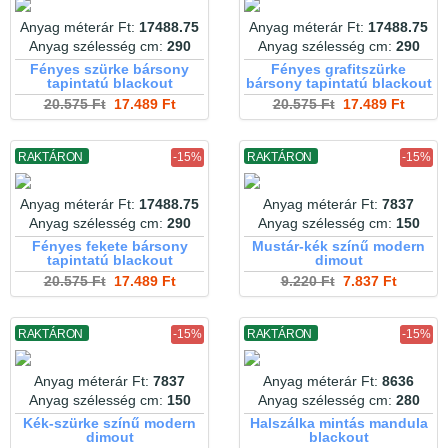
Anyag méterár Ft:
17488.75
Anyag méterár Ft:
17488.75
Anyag szélesség cm:
290
Anyag szélesség cm:
290
Fényes szürke bársony
Fényes grafitszürke
tapintatú blackout
bársony tapintatú blackout
20.575 Ft
17.489 Ft
20.575 Ft
17.489 Ft
RAKTÁRON
-15%
RAKTÁRON
-15%
Anyag méterár Ft:
17488.75
Anyag méterár Ft:
7837
Anyag szélesség cm:
290
Anyag szélesség cm:
150
Fényes fekete bársony
Mustár-kék színű modern
tapintatú blackout
dimout
20.575 Ft
17.489 Ft
9.220 Ft
7.837 Ft
RAKTÁRON
-15%
RAKTÁRON
-15%
Anyag méterár Ft:
7837
Anyag méterár Ft:
8636
Anyag szélesség cm:
150
Anyag szélesség cm:
280
Kék-szürke színű modern
Halszálka mintás mandula
dimout
blackout