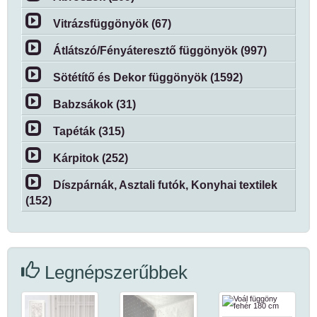
Vitrázsfüggönyök (67)
Átlátszó/Fényáteresztő függönyök (997)
Sötétítő és Dekor függönyök (1592)
Babzsákok (31)
Tapéták (315)
Kárpitok (252)
Díszpárnák, Asztali futók, Konyhai textilek
(152)
Legnépszerűbbek