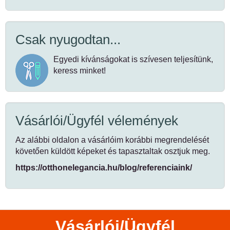
Csak nyugodtan...
Egyedi kívánságokat is szívesen teljesítünk,
keress minket!
Vásárlói/Ügyfél vélemények
Az alábbi oldalon a vásárlóim korábbi megrendelését
követően küldött képeket és tapasztaltak osztjuk meg.
https://otthonelegancia.hu/blog/referenciaink/
Vásárlói/Ügyfél