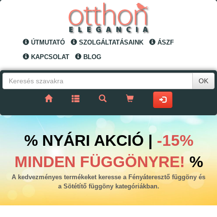
ÚTMUTATÓ
SZOLGÁLTATÁSAINK
ÁSZF
KAPCSOLAT
BLOG
OK
% NYÁRI AKCIÓ |
-15%
MINDEN FÜGGÖNYRE!
%
A kedvezményes termékeket keresse a Fényáteresztő függöny és
a Sötétítő függöny kategóriákban.