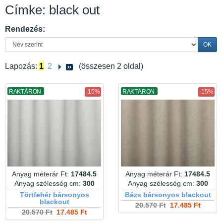
Címke: black out
Rendezés:
OK
Lapozás:
1
2
(összesen 2 oldal)
RAKTÁRON
-15%
RAKTÁRON
-15%
Anyag méterár Ft:
17484.5
Anyag méterár Ft:
17484.5
Anyag szélesség cm:
300
Anyag szélesség cm:
300
Törtfehér bársonyos
Bézs bársonyos blackout
blackout
20.570 Ft
17.485 Ft
20.570 Ft
17.485 Ft