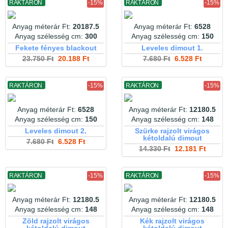
RAKTÁRON
-15%
RAKTÁRON
-15%
Anyag méterár Ft:
20187.5
Anyag méterár Ft:
6528
Anyag szélesség cm:
300
Anyag szélesség cm:
150
Fekete fényes blackout
Leveles dimout 1.
23.750 Ft
20.188 Ft
7.680 Ft
6.528 Ft
RAKTÁRON
-15%
RAKTÁRON
-15%
Anyag méterár Ft:
6528
Anyag méterár Ft:
12180.5
Anyag szélesség cm:
150
Anyag szélesség cm:
148
Leveles dimout 2.
Szürke rajzolt virágos
kétoldalú dimout
7.680 Ft
6.528 Ft
14.330 Ft
12.181 Ft
RAKTÁRON
-15%
RAKTÁRON
-15%
Anyag méterár Ft:
12180.5
Anyag méterár Ft:
12180.5
Anyag szélesség cm:
148
Anyag szélesség cm:
148
Zöld rajzolt virágos
Kék rajzolt virágos