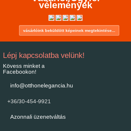
vélemények
vásárlóink beküldött képeinek megtekintése...
Lépj kapcsolatba velünk!
Kövess minket a
Facebookon!
info@otthonelegancia.hu
+36/30-454-9921
Azonnali üzenetváltás