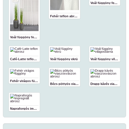
Voál függöny fehér 180 cm
Fehér teflon abrosz
Voál függöny fehér
Café-Latte teflon abrosz
Voál függöny ekrü
Voál függöny világosbarna
Fehér virágos függöny
Bézs pöttyös viaszosvászon abrosz
Drapp kávés viaszosvászon abrosz
Napraforgós impregnált abrosz