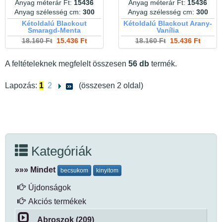
Anyag méterár Ft:
15436
Anyag méterár Ft:
15436
Anyag szélesség cm:
300
Anyag szélesség cm:
300
Kétoldalú Blackout
Kétoldalú Blackout Arany-
Smaragd-Menta
Vanília
18.160 Ft
15.436 Ft
18.160 Ft
15.436 Ft
A feltételeknek megfelelt összesen
56 db
termék.
Lapozás:
1
2
(összesen 2 oldal)
Kategóriák
»»» Mindet
becsukom
kinyitom
Újdonságok
Akciós termékek
Abroszok (209)