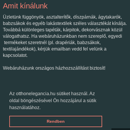
Amit kínálunk
Üzletünk függönyök, asztalterítők, díszpárnák, ágytakarók,
babzsákok és egyéb lakástextilek széles választékát kínálja.
Továbbá különleges tapéták, kárpitok, dekorvásznak közül
válogathatsz. Ha webáruházunkban nem szereplő, egyedi
termékeket szeretnél (pl. drapériák, babzsákok,
textilajándékok), kérjük emailban vedd fel velünk a
kapcsolatot.
Webáruházunk országos házhozszállítást biztosít!
Várunk üzletünkben!
Az otthonelegancia.hu sütiket használ. Az
oldal böngészésével Ön hozzájárul a sütik
használatához.
Textilvarázs
Csongrád, Fő út 11-17.
Rendben