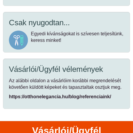
Csak nyugodtan...
Egyedi kívánságokat is szívesen teljesítünk,
keress minket!
Vásárlói/Ügyfél vélemények
Az alábbi oldalon a vásárlóim korábbi megrendelését
követően küldött képeket és tapasztaltak osztjuk meg.
https://otthonelegancia.hu/blog/referenciaink/
Vásárlói/Ügyfél