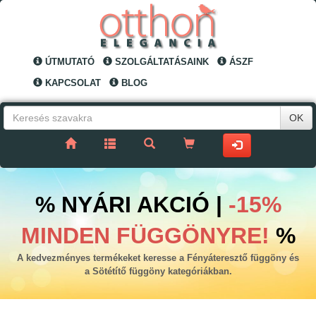
ÚTMUTATÓ
SZOLGÁLTATÁSAINK
ÁSZF
KAPCSOLAT
BLOG
OK
% NYÁRI AKCIÓ |
-15%
MINDEN FÜGGÖNYRE!
%
A kedvezményes termékeket keresse a Fényáteresztő függöny és
a Sötétítő függöny kategóriákban.