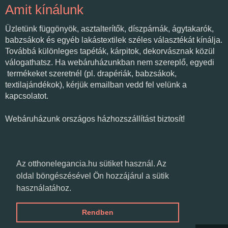
Amit kínálunk
Üzletünk függönyök, asztalterítők, díszpárnák, ágytakarók,
babzsákok és egyéb lakástextilek széles választékát kínálja.
Továbbá különleges tapéták, kárpitok, dekorvásznak közül
válogathatsz. Ha webáruházunkban nem szereplő, egyedi
termékeket szeretnél (pl. drapériák, babzsákok,
textilajándékok), kérjük emailban vedd fel velünk a
kapcsolatot.
Webáruházunk országos házhozszállítást biztosít!
Várunk üzletünkben!
Az otthonelegancia.hu sütiket használ. Az
oldal böngészésével Ön hozzájárul a sütik
használatához.
Textilvarázs
Csongrád, Fő út 11-17.
Rendben