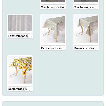
Voál függöny ekrü
Voál függöny világosbarna
Fehér virágos függöny
Bézs pöttyös viaszosvászon abrosz
Drapp kávés viaszosvászon abrosz
Napraforgós impregnált abrosz