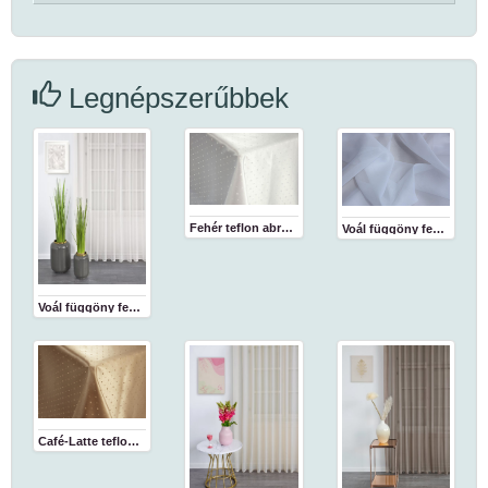
Legnépszerűbbek
Fehér teflon abrosz
Voál függöny fehér 180 cm
Voál függöny fehér
Café-Latte teflon abrosz