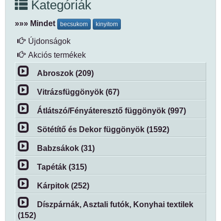
Kategóriák
»»» Mindet
becsukom
kinyitom
Újdonságok
Akciós termékek
Abroszok (209)
Vitrázsfüggönyök (67)
Átlátszó/Fényáteresztő függönyök (997)
Sötétítő és Dekor függönyök (1592)
Babzsákok (31)
Tapéták (315)
Kárpitok (252)
Díszpárnák, Asztali futók, Konyhai textilek
(152)