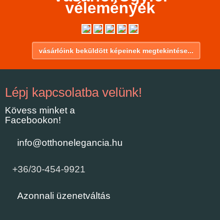
vélemények
vásárlóink beküldött képeinek megtekintése...
Lépj kapcsolatba velünk!
Kövess minket a
Facebookon!
info@otthonelegancia.hu
+36/30-454-9921
Azonnali üzenetváltás