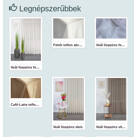
Legnépszerűbbek
Fehér teflon abrosz
Voál függöny fehér 180 cm
Voál függöny fehér
Café-Latte teflon abrosz
Voál függöny ekrü
Voál függöny világosbarna