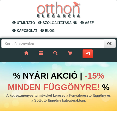
ÚTMUTATÓ
SZOLGÁLTATÁSAINK
ÁSZF
KAPCSOLAT
BLOG
OK
% NYÁRI AKCIÓ |
-15%
MINDEN FÜGGÖNYRE!
%
A kedvezményes termékeket keresse a Fényáteresztő függöny és
a Sötétítő függöny kategóriákban.