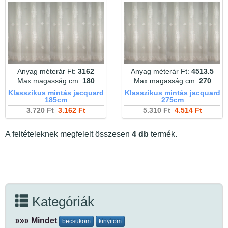
Anyag méterár Ft:
3162
Anyag méterár Ft:
4513.5
Max magasság cm:
180
Max magasság cm:
270
Klasszikus mintás jacquard
Klasszikus mintás jacquard
185cm
275cm
3.720 Ft
3.162 Ft
5.310 Ft
4.514 Ft
A feltételeknek megfelelt összesen
4 db
termék.
Kategóriák
»»» Mindet
becsukom
kinyitom