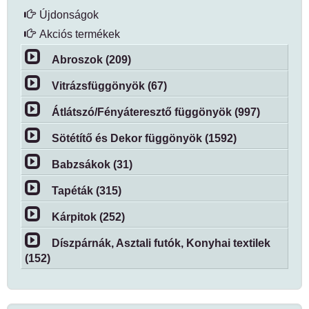
Újdonságok
Akciós termékek
Abroszok (209)
Vitrázsfüggönyök (67)
Átlátszó/Fényáteresztő függönyök (997)
Sötétítő és Dekor függönyök (1592)
Babzsákok (31)
Tapéták (315)
Kárpitok (252)
Díszpárnák, Asztali futók, Konyhai textilek
(152)