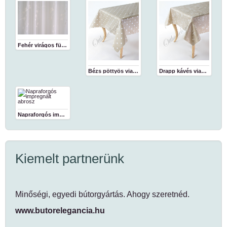
Fehér virágos függöny
Bézs pöttyös viaszosvászon abrosz
Drapp kávés viaszosvászon abrosz
Napraforgós impregnált abrosz
Kiemelt partnerünk
Minőségi, egyedi bútorgyártás. Ahogy szeretnéd.
www.butorelegancia.hu