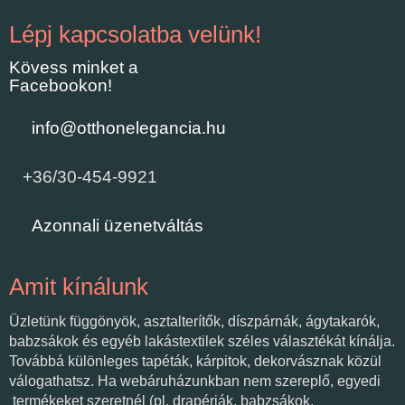
Lépj kapcsolatba velünk!
Kövess minket a
Facebookon!
info@otthonelegancia.hu
+36/30-454-9921
Azonnali üzenetváltás
Amit kínálunk
Üzletünk függönyök, asztalterítők, díszpárnák, ágytakarók,
babzsákok és egyéb lakástextilek széles választékát kínálja.
Továbbá különleges tapéták, kárpitok, dekorvásznak közül
válogathatsz. Ha webáruházunkban nem szereplő, egyedi
termékeket szeretnél (pl. drapériák, babzsákok,