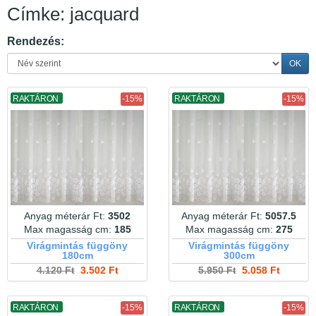
Címke: jacquard
Rendezés:
OK
RAKTÁRON
-15%
RAKTÁRON
-15%
Anyag méterár Ft:
3502
Anyag méterár Ft:
5057.5
Max magasság cm:
185
Max magasság cm:
275
Virágmintás függöny
Virágmintás függöny
180cm
300cm
4.120 Ft
3.502 Ft
5.950 Ft
5.058 Ft
RAKTÁRON
-15%
RAKTÁRON
-15%