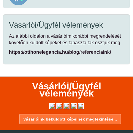
Vásárlói/Ügyfél vélemények
Az alábbi oldalon a vásárlóim korábbi megrendelését
követően küldött képeket és tapasztaltak osztjuk meg.
https://otthonelegancia.hu/blog/referenciaink/
Vásárlói/Ügyfél
vélemények
vásárlóink beküldött képeinek megtekintése...