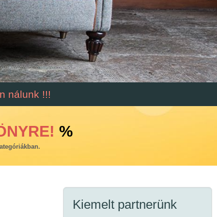
 nálunk !!!
ÖNYRE!
%
ategóriákban.
Kiemelt partnerünk