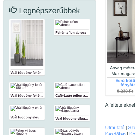
Legnépszerűbbek
Fehér teflon abrosz
Anyag méter
Voál függöny fehér
Max magas
Ecrü kötö
fényát
8.230 Ft
Voál függöny fehér 180 cm
Café-Latte teflon abrosz
A feltételekn
Voál függöny ekrü
Voál függöny világosbarna
Útmutató
|
Szo
Kezdőlap
|
Ko