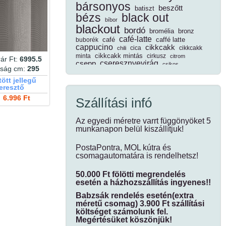
bársonyos
beszőtt
batiszt
bézs
black out
bíbor
blackout
bordó
bromélia
bronz
café-latte
café
caffé latte
buborék
cappucino
cikkcakk
cica
cikkcakk
chili
cikkcakk mintás
minta
cirkusz
citrom
ár Ft:
6995.5
cseresznyevirág
csepp
csikos
ság cm:
295
csíkos
csillogó
damaszt
csoki
ött jellegű
dekor
dim out
daru
denim
diagonál
eresztő
dimout
díszpárna
6.996 Ft
dínó
Szállítási infó
drapp
ecrü
drapp leveles
dzsungel
egyszínű
Az egyedi méretre varrt függönyöket 5
edényfogó kesztyű
munkanapon belül kiszállítjuk!
elegáns
élővilág
erdei
elefántcsont
eper
erdei
ezüst
fa
fahéj
növények
ezüstszál
fákkal
PostaPontra, MOL kútra és
fehér
fekete
fánk
fekete kockás
csomagautomatára is rendelhetsz!
félorganza
fényáteresztő
fémszál
fénye
fényes
fenyő
fotel
fodros
forgófonalas
50.000 Ft fölötti megrendelés
függöny
futó
esetén a házhozszállítás ingyenes!!
fűszernövény
geometriai minta
geometriai
Babzsák rendelés esetén(extra
geometriai mintás
geometria minta
gesztenye
méretű csomag) 3.900 Ft szállítási
gézhatású
grafit
gránátalma
gránit
költséget számolunk fel.
gyerek
gyűrt
Megértésüket köszönjük!
hálós
gyümölcsfa
hal