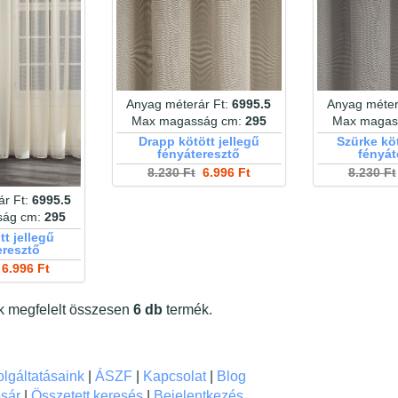
Anyag méterár Ft:
6995.5
Anyag méter
Max magasság cm:
295
Max magas
Drapp kötött jellegű
Szürke köt
fényáteresztő
fényát
8.230 Ft
6.996 Ft
8.230 Ft
ár Ft:
6995.5
ság cm:
295
tt jellegű
eresztő
6.996 Ft
ek megfelelt összesen
6 db
termék.
lgáltatásaink
|
ÁSZF
|
Kapcsolat
|
Blog
sár
|
Összetett keresés
|
Bejelentkezés