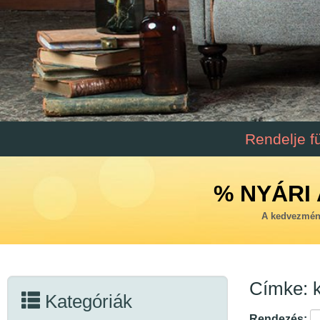
Rendelje f
% NYÁRI 
A kedvezmény
Címke: k
Kategóriák
Rendezés: