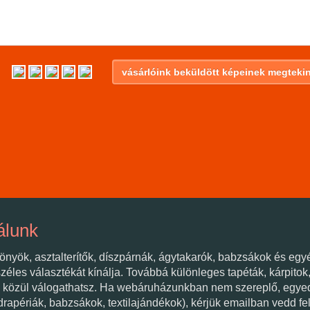
vásárlóink beküldött képeinek megtekin
álunk
önyök, asztalterítők, díszpárnák, ágytakarók, babzsákok és egy
széles választékát kínálja. Továbbá különleges tapéták, kárpitok
 közül válogathatsz. Ha webáruházunkban nem szereplő, egye
 drapériák, babzsákok, textilajándékok), kérjük emailban vedd fe