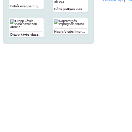
Fehér virágos függöny
Bézs pöttyös viaszosvászon abrosz
Napraforgós impregnált abrosz
Drapp kávés viaszosvászon abrosz