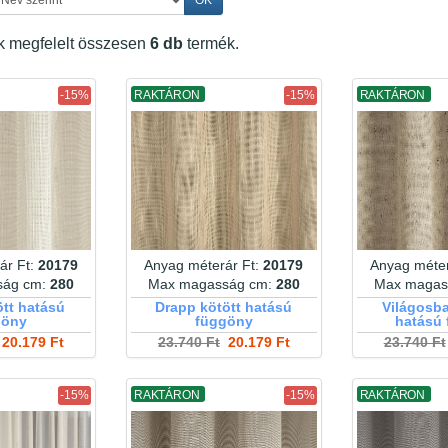
ek megfelelt összesen
6 db
termék.
-15%
RAKTÁRON
-15%
RAKTÁRON
ár Ft:
20179
Anyag méterár Ft:
20179
Anyag méter
ság cm:
280
Max magasság cm:
280
Max magas
ött hatású
Drapp kötött hatású
Világosba
göny
függöny
hatású
20.179 Ft
23.740 Ft
20.179 Ft
23.740 Ft
-15%
RAKTÁRON
-15%
RAKTÁRON