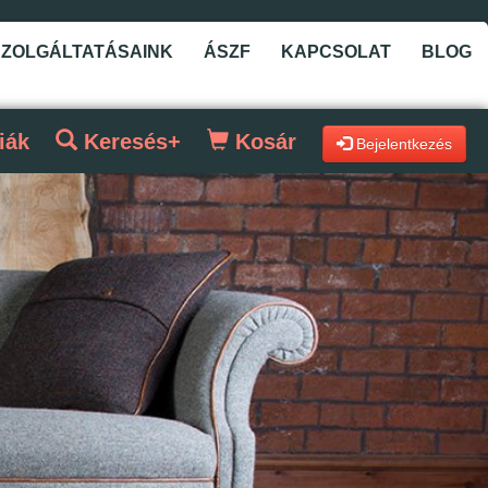
SZOLGÁLTATÁSAINK
ÁSZF
KAPCSOLAT
BLOG
iák
Keresés+
Kosár
Bejelentkezés