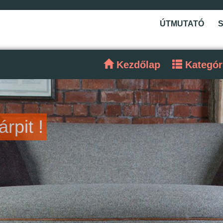
ÚTMUTATÓ
Kezdőlap
Kategór
rpit !
tnél ?
lálja !