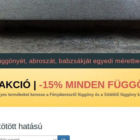
üggönyét, abroszát, babzsákját egyedi méretben
AKCIÓ |
-15% MINDEN FÜGG
es termékeket keresse a Fényáteresztő függöny és a Sötétítő függöny k
ötött hatású
OK