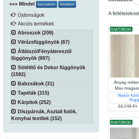
»»» Mindet
becsukom
kinyitom
A feltételekn
Újdonságok
Akciós termékek
RAKTÁRON
Abroszok (209)
Vitrázsfüggönyök (67)
Átlátszó/Fényáteresztő
függönyök (997)
Sötétítő és Dekor függönyök
(1592)
Anyag méter
Babzsákok (31)
Max magas
Tapéták (315)
Natúr köt
füg
Kárpitok (252)
23.740 Ft
Díszpárnák, Asztali futók,
Konyhai textilek (152)
RAKTÁRON