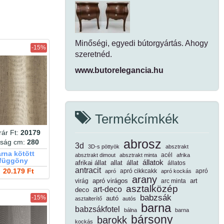
Minőségi, egyedi bútorgyártás. Ahogy
-15%
szeretnéd.
www.butorelegancia.hu
Termékcímkék
ár Ft:
20179
abrosz
ság cm:
280
3d
3D-s pöttyök
absztrakt
rna kötött
acél
absztrakt dimout
absztrakt minta
afrika
 függöny
állatok
afrikai állat
allat
állat
állatos
antracit
20.179 Ft
apró cikkcakk
apró
apró
apró kockás
arany
apró virágos
art
virág
arc minta
asztalközép
art-deco
deco
babzsák
-15%
autó
asztalterítő
autós
barna
babzsákfotel
bálna
barna
bársony
barokk
kockás