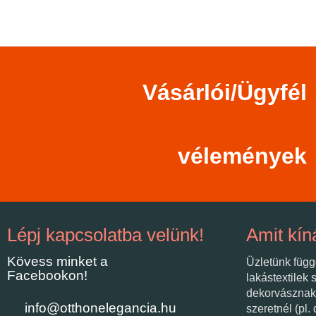
Vásárlói/Ügyfél
vélemények
Lépj kapcsolatba velünk!
Amit kín
Kövess minket a
Üzletünk függ
Facebookon!
lakástextilek 
dekorvásznak
info@otthonelegancia.hu
szeretnél (pl.