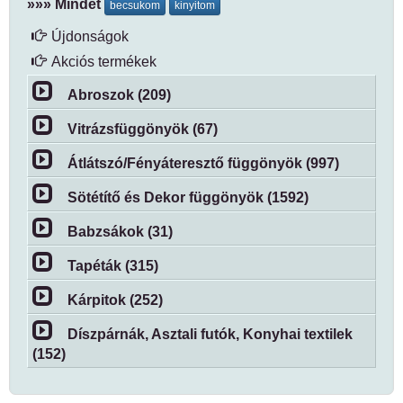
»»» Mindet
becsukom
kinyitom
Újdonságok
Akciós termékek
Abroszok (209)
Vitrázsfüggönyök (67)
Átlátszó/Fényáteresztő függönyök (997)
Sötétítő és Dekor függönyök (1592)
Babzsákok (31)
Tapéták (315)
Kárpitok (252)
Díszpárnák, Asztali futók, Konyhai textilek
(152)