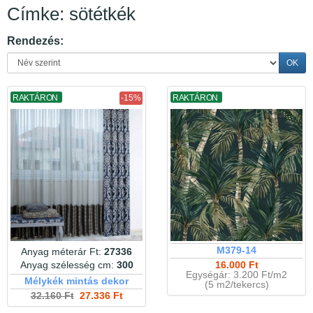
Címke: sötétkék
Rendezés:
OK
RAKTÁRON
-15%
RAKTÁRON
M379-14
Anyag méterár Ft:
27336
Anyag szélesség cm:
300
16.000 Ft
Egységár: 3.200 Ft/m2
Mélykék mintás dekor
(5 m2/tekercs)
32.160 Ft
27.336 Ft