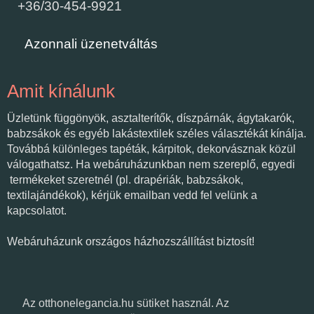
+36/30-454-9921
Azonnali üzenetváltás
Amit kínálunk
Üzletünk függönyök, asztalterítők, díszpárnák, ágytakarók,
babzsákok és egyéb lakástextilek széles választékát kínálja.
Továbbá különleges tapéták, kárpitok, dekorvásznak közül
válogathatsz. Ha webáruházunkban nem szereplő, egyedi
termékeket szeretnél (pl. drapériák, babzsákok,
textilajándékok), kérjük emailban vedd fel velünk a
kapcsolatot.
Webáruházunk országos házhozszállítást biztosít!
Várunk üzletünkben!
Az otthonelegancia.hu sütiket használ. Az