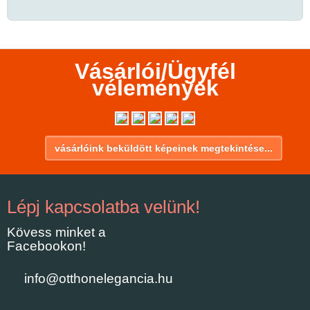
Vásárlói/Ügyfél
vélemények
vásárlóink beküldött képeinek megtekintése...
Lépj kapcsolatba velünk!
Kövess minket a
Facebookon!
info@otthonelegancia.hu