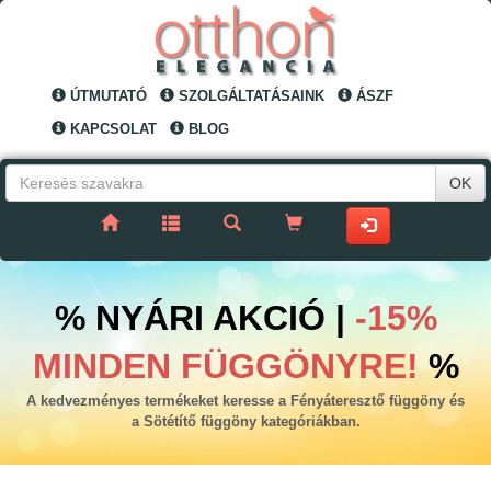
ÚTMUTATÓ
SZOLGÁLTATÁSAINK
ÁSZF
KAPCSOLAT
BLOG
OK
% NYÁRI AKCIÓ |
-15%
MINDEN FÜGGÖNYRE!
%
A kedvezményes termékeket keresse a Fényáteresztő függöny és
a Sötétítő függöny kategóriákban.