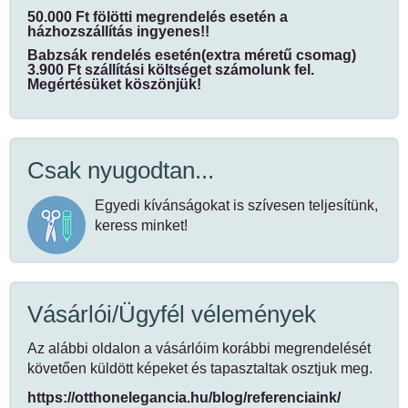
50.000 Ft fölötti megrendelés esetén a
házhozszállítás ingyenes!!
Babzsák rendelés esetén(extra méretű csomag)
3.900 Ft szállítási költséget számolunk fel.
Megértésüket köszönjük!
Csak nyugodtan...
Egyedi kívánságokat is szívesen teljesítünk,
keress minket!
Vásárlói/Ügyfél vélemények
Az alábbi oldalon a vásárlóim korábbi megrendelését
követően küldött képeket és tapasztaltak osztjuk meg.
https://otthonelegancia.hu/blog/referenciaink/