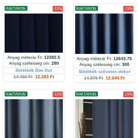
RAKTÁRON
-15%
RAKTÁRON
-15%
Anyag méterár Ft:
12282.5
Anyag méterár Ft:
12643.75
Anyag szélesség cm:
280
Anyag szélesség cm:
300
Sötétkék Dim Out
Sötétkék szövetes dekor
14.450 Ft
12.283 Ft
14.875 Ft
12.644 Ft
RAKTÁRON
-15%
RAKTÁRON
-15%