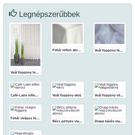
Legnépszerűbbek
Fehér teflon abrosz
Voál függöny fehér 180 cm
Voál függöny fehér
Café-Latte teflon abrosz
Voál függöny ekrü
Voál függöny világosbarna
Fehér virágos függöny
Bézs pöttyös viaszosvászon abrosz
Drapp kávés viaszosvászon abrosz