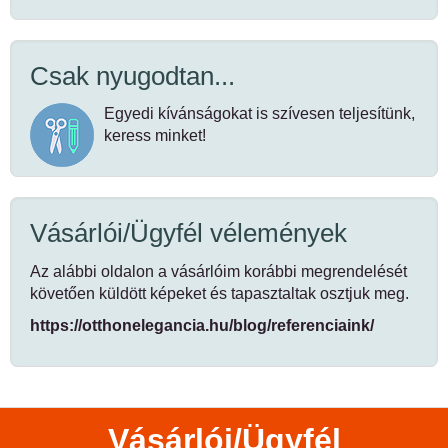
Csak nyugodtan...
Egyedi kívánságokat is szívesen teljesítünk,
keress minket!
Vásárlói/Ügyfél vélemények
Az alábbi oldalon a vásárlóim korábbi megrendelését
követően küldött képeket és tapasztaltak osztjuk meg.
https://otthonelegancia.hu/blog/referenciaink/
Vásárlói/Ügyfél