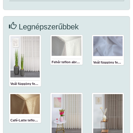
Legnépszerűbbek
Fehér teflon abrosz
Voál függöny fehér 180 cm
Voál függöny fehér
Café-Latte teflon abrosz