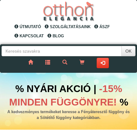
ÚTMUTATÓ
SZOLGÁLTATÁSAINK
ÁSZF
KAPCSOLAT
BLOG
OK
% NYÁRI AKCIÓ |
-15%
MINDEN FÜGGÖNYRE!
%
A kedvezményes termékeket keresse a Fényáteresztő függöny és
a Sötétítő függöny kategóriákban.