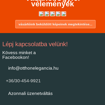
vélemények
vásárlóink beküldött képeinek megtekintése...
Lépj kapcsolatba velünk!
Kövess minket a
Facebookon!
info@otthonelegancia.hu
+36/30-454-9921
Azonnali üzenetváltás