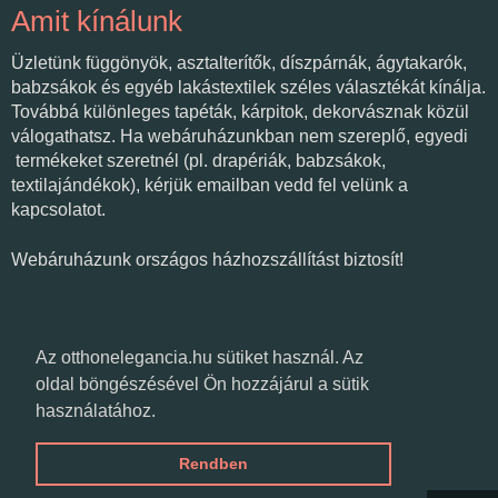
Amit kínálunk
Üzletünk függönyök, asztalterítők, díszpárnák, ágytakarók,
babzsákok és egyéb lakástextilek széles választékát kínálja.
Továbbá különleges tapéták, kárpitok, dekorvásznak közül
válogathatsz. Ha webáruházunkban nem szereplő, egyedi
termékeket szeretnél (pl. drapériák, babzsákok,
textilajándékok), kérjük emailban vedd fel velünk a
kapcsolatot.
Webáruházunk országos házhozszállítást biztosít!
Várunk üzletünkben!
Az otthonelegancia.hu sütiket használ. Az
oldal böngészésével Ön hozzájárul a sütik
használatához.
Textilvarázs
Csongrád, Fő út 11-17.
Rendben