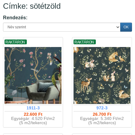
Címke: sötétzöld
Rendezés:
OK
RAKTÁRON
RAKTÁRON
1911-3
972-3
22.600 Ft
26.700 Ft
Egységár: 4.520 Ft/m2
Egységár: 5.340 Ft/m2
(5 m2/tekercs)
(5 m2/tekercs)