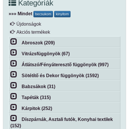
Kategóriák
»»» Mindet
becsukom
kinyitom
Újdonságok
Akciós termékek
Abroszok (209)
Vitrázsfüggönyök (67)
Átlátszó/Fényáteresztő függönyök (997)
Sötétítő és Dekor függönyök (1592)
Babzsákok (31)
Tapéták (315)
Kárpitok (252)
Díszpárnák, Asztali futók, Konyhai textilek
(152)