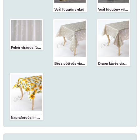
Voál függöny ekrü
Voál függöny világosbarna
Fehér virágos függöny
Bézs pöttyös viaszosvászon abrosz
Drapp kávés viaszosvászon abrosz
Napraforgós impregnált abrosz