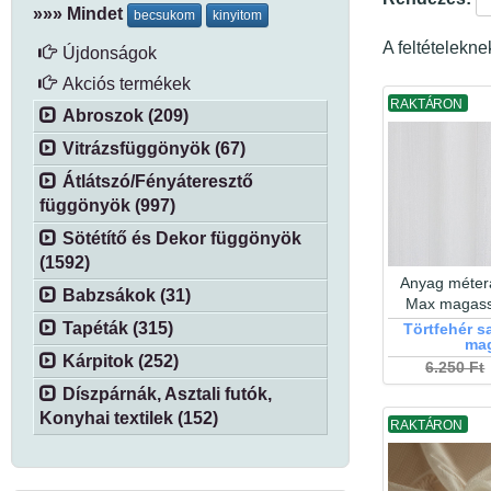
»»» Mindet
becsukom
kinyitom
A feltételekn
Újdonságok
Akciós termékek
RAKTÁRON
Abroszok (209)
Vitrázsfüggönyök (67)
Átlátszó/Fényáteresztő
függönyök (997)
Sötétítő és Dekor függönyök
(1592)
Anyag méter
Babzsákok (31)
Max magas
Tapéták (315)
Törtfehér s
ma
Kárpitok (252)
6.250 Ft
Díszpárnák, Asztali futók,
Konyhai textilek (152)
RAKTÁRON