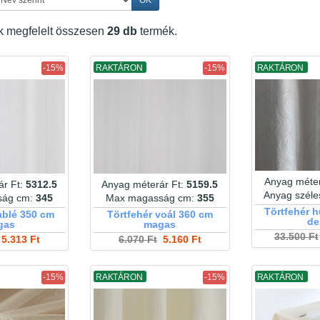
ek megfelelt összesen
29 db
termék.
-15%
RAKTÁRON
-15%
RAKTÁRON
Anyag méter
ár Ft:
5312.5
Anyag méterár Ft:
5159.5
Anyag szél
ság cm:
345
Max magasság cm:
355
Törtfehér 
ablé 350 cm
Törtfehér voál 360 cm
de
gas
magas
33.500 Ft
5.313 Ft
6.070 Ft
5.160 Ft
-15%
RAKTÁRON
-15%
RAKTÁRON