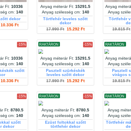
ár Ft:
10336
Anyag méterár Ft:
15291.5
Anyag méterá
sség cm:
140
Anyag szélesség cm:
140
Anyag szél
szőtt dekor
Törtfehér leveles szőtt
Törtfehér v
dekor
de
10.336 Ft
17.990 Ft
15.292 Ft
19.815 Ft
-15%
RAKTÁRON
-15%
RAKTÁRON
ár Ft:
10336
Anyag méterár Ft:
15291.5
Anyag méterá
sség cm:
140
Anyag szélesség cm:
140
Anyag szél
rkéskék szőtt
Pasztell szürkéskék
Pasztell 
kor
leveles szőtt dekor
virágos s
10.336 Ft
17.990 Ft
15.292 Ft
19.815 Ft
-15%
RAKTÁRON
-15%
RAKTÁRON
ár Ft:
8780.5
Anyag méterár Ft:
8780.5
Anyag méter
sség cm:
140
Anyag szélesség cm:
140
Anyag szél
okkal szőtt
Ezüst foltokkal szőtt
Törtfehér m
ér dekor
törtfehér dekor
de