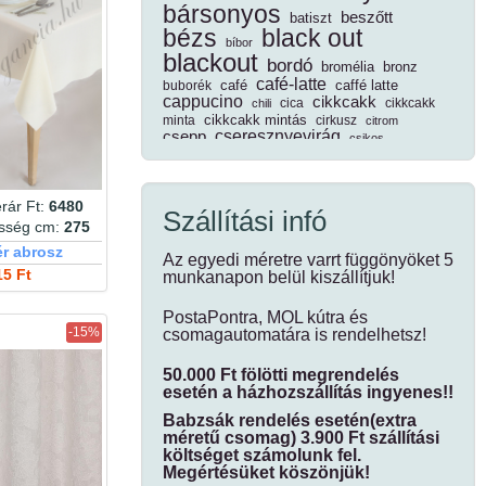
bársonyos
beszőtt
batiszt
bézs
black out
bíbor
blackout
bordó
bromélia
bronz
café-latte
café
caffé latte
buborék
cappucino
cikkcakk
cica
cikkcakk
chili
cikkcakk mintás
minta
cirkusz
citrom
cseresznyevirág
csepp
csikos
csíkos
csillogó
damaszt
csoki
dekor
dim out
daru
denim
diagonál
dimout
díszpárna
rár Ft:
6480
dínó
Szállítási infó
drapp
ecrü
esség cm:
275
drapp leveles
dzsungel
egyszínű
ér abrosz
Az egyedi méretre varrt függönyöket 5
edényfogó kesztyű
15 Ft
munkanapon belül kiszállítjuk!
elegáns
élővilág
erdei
elefántcsont
eper
erdei
ezüst
fa
fahéj
növények
ezüstszál
fákkal
PostaPontra, MOL kútra és
fehér
fekete
fánk
fekete kockás
-15%
csomagautomatára is rendelhetsz!
félorganza
fényáteresztő
fémszál
fénye
fényes
fenyő
fotel
fodros
forgófonalas
50.000 Ft fölötti megrendelés
függöny
futó
esetén a házhozszállítás ingyenes!!
fűszernövény
geometriai minta
geometriai
Babzsák rendelés esetén(extra
geometriai mintás
geometria minta
gesztenye
méretű csomag) 3.900 Ft szállítási
gézhatású
grafit
gránátalma
gránit
költséget számolunk fel.
gyerek
gyűrt
Megértésüket köszönjük!
hálós
gyümölcsfa
hal