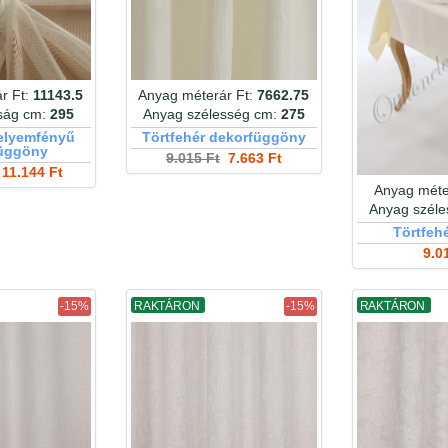
r Ft:
11143.5
Anyag méterár Ft:
7662.75
ság cm:
295
Anyag szélesség cm:
275
selyemfényű
Törtfehér dekorfüggöny
függöny
9.015 Ft
7.663 Ft
11.144 Ft
Anyag méte
Anyag szél
Törtfeh
9.0
-15%
RAKTÁRON
-15%
RAKTÁRON