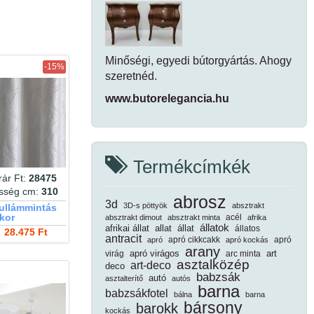
Minőségi, egyedi bútorgyártás. Ahogy
-15%
szeretnéd.
www.butorelegancia.hu
Termékcímkék
ár Ft:
28475
esség cm:
310
abrosz
3d
3D-s pöttyök
absztrakt
hullámmintás
kor
acél
absztrakt dimout
absztrakt minta
afrika
állatok
afrikai állat
allat
állat
állatos
28.475 Ft
antracit
apró cikkcakk
apró
apró
apró kockás
arany
apró virágos
art
virág
arc minta
asztalközép
art-deco
deco
babzsák
autó
asztalterítő
autós
barna
babzsákfotel
bálna
barna
bársony
barokk
kockás