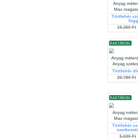
Anyag méter
Max magas
Törtfehér sz
füg
18.260 Ft
RAKTÁRON
Anyag méterá
Anyag széle
Törtfehér dí
20.790 Ft
RAKTÁRON
Anyag méter
Max magas
Törtfehér cs
szerkezet
5.030 Ft