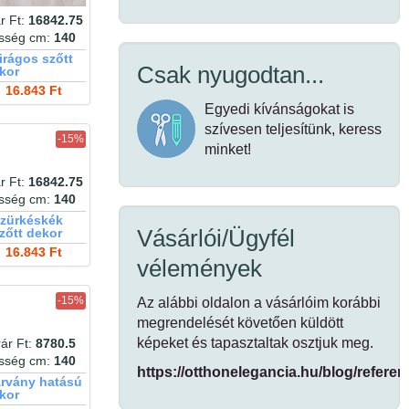
halszálka mintás
halványkék
halvány
ház
háromszöges
háromszög
rózsaszín
r Ft:
16842.75
hímzett
minta
homok
hegy
esség cm:
140
hópehely
hullám
hortenzia
hőszigetelő
horgolt
irágos szőtt
hullámminta
hullám minta
hullám mintás
Csak nyugodtan...
kor
húsvéti
hullámmintás
húsvéti
hullámos
16.843 Ft
impregnált
nyuszis
indaminta
indián
Egyedi kívánságokat is
jacquard
kakaóbab
jégkék
inox
karácsony
szívesen teljesítünk, keress
kalanderezett bársony
-15%
kárpit
minket!
karácsonyi
karácsonyi terítő
kávé
kék
kétoldalú
kék kockás
keki
kiwi
r Ft:
16842.75
klasszikus
klasszikus dekorok
esség cm:
140
kockás
kocka
klasszikus mintás
szürkéskék
koptatott
koptatott
konyharuha
Vásárlói/Ügyfél
zőtt dekor
hatású
kőmintás
korall
kör mintás
16.843 Ft
kültéri
kötény
vélemények
kötött hatású
krém
lángálló
labirintus
láma
láncminta
lazac
len hatású
len
lenes
lenes hatású
-15%
Az alábbi oldalon a vásárlóim korábbi
levél
lenhatású
levelek
leopárd
megrendelését követően küldött
leveles
levél minta
leveles mintás
képeket és tapasztaltak osztjuk meg.
ár Ft:
8780.5
levélmintás
levélminta
levendula
esség cm:
140
lila
madár
levendulás
lufi
londonos
https://otthonelegancia.hu/blog/referen
árvány hatású
madaras
madeira
magnólia
madarak
kor
mályva
mandalás
margarétás
magyal