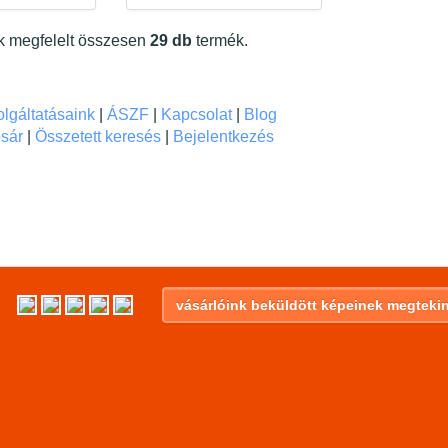
ek megfelelt összesen
29 db
termék.
lgáltatásaink
|
ÁSZF
|
Kapcsolat
|
Blog
sár
|
Összetett keresés
|
Bejelentkezés
vásárlóink beküldött képeinek megtekin