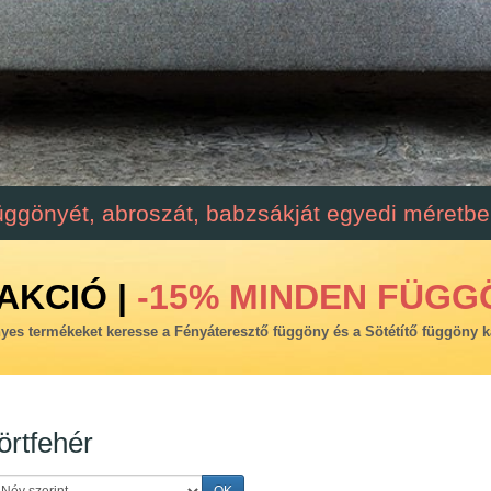
üggönyét, abroszát, babzsákját egyedi méretben
AKCIÓ |
-15% MINDEN FÜGG
es termékeket keresse a Fényáteresztő függöny és a Sötétítő függöny k
örtfehér
OK