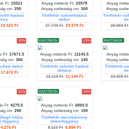
ár Ft:
15521
Anyag méterár Ft:
23579
Anyag méter
ság cm:
295
Anyag szélesség cm:
300
Anyag szél
övött hatású
Törtfehér szövethatású
Törtfehér cs
göny
dekor
de
15.521 Ft
27.740 Ft
23.579 Ft
28.960 Ft
-15%
RAKTÁRON
-15%
RAKTÁRON
r Ft:
17671.5
Anyag méterár Ft:
11143.5
Anyag méter
sség cm:
300
Anyag szélesség cm:
145
Anyag szél
szített dekor
Törtfehér szövött hatású
Törtfehér r
dimout
de
17.672 Ft
13.110 Ft
11.144 Ft
33.500 Ft
-15%
RAKTÁRON
-15%
ár Ft:
4275.5
Anyag méterár Ft:
6893.5
ság cm:
290
Anyag szélesség cm:
150
illogó hálós
Törtfehér microbársony
ű függöny
dekorfüggöny
4.276 Ft
8.110 Ft
6.894 Ft