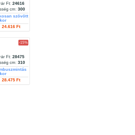
színes mintás
ár Ft:
24616
szivecskés
szövet
szőtt hatású
szövetes
esség cm:
300
szürke
szövött
szürke-arany
szürke-
íkosan szövött
szürkésbarna
sárga
szürkéskék
tanya
kor
teflon
tégla
tenger
terítő
tengeri állat
24.616 Ft
természetes hatású
természetes
textilbőr
textil
terrakotta
textilbőr
texturált
tojásos díszpárna
babzsák
-15%
törtfehér
türkiz
tüll
traktor
tündér
vaj
türkizkék
vajszínű
tyúkláb
tyúkos
unikornis
vasaláskönnyített
ár Ft:
28475
vanília
város
vasalásmentes
esség cm:
310
viaszosvászon
ombuszmintás
világos arany
vidék
kor
világoskék
világosbarna
világoskék kockás
világosszürke
28.475 Ft
világos szürke
világoszöld kockás
virág
virágminta
világosszürke kockás
virágos
vitrázsfüggöny
vízlepergető
víztaszító
vízimadarak
voál
vízzel tisztítható
zebra
zöld
mintás