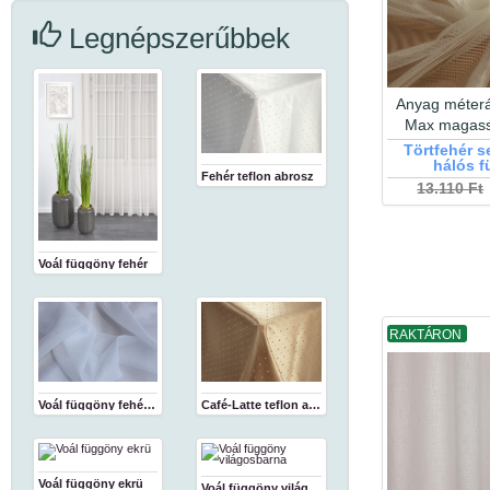
Legnépszerűbbek
Anyag méterá
Max magas
Törtfehér 
hálós 
Fehér teflon abrosz
13.110 Ft
Voál függöny fehér
RAKTÁRON
Café-Latte teflon abrosz
Voál függöny fehér 180 cm
Voál függöny ekrü
Voál függöny világosbarna