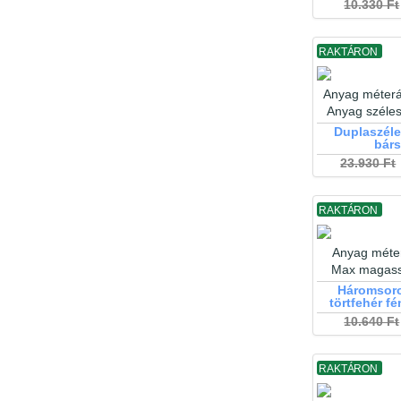
10.330 Ft
RAKTÁRON
Anyag méterá
Anyag széle
Duplaszéle
bár
23.930 Ft
RAKTÁRON
Anyag méter
Max magas
Háromsoro
törtfehér f
10.640 Ft
RAKTÁRON