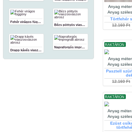
Anyag méter
Anyag széle
Törtfehér 
Fehér virágos függöny
Bézs pöttyös viaszosvászon abrosz
12.160 Ft
RAKTÁRON
Napraforgós impregnált abrosz
Drapp kávés viaszosvászon abrosz
Anyag méter
Anyag széle
Pasztell szü
de
12.160 Ft
RAKTÁRON
Anyag méter
Anyag széle
Ezüst csík
törtfeh