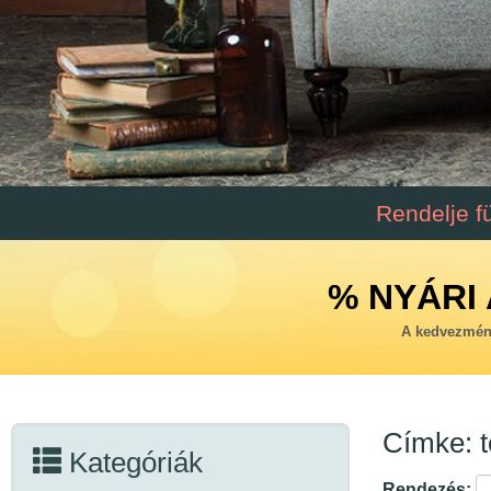
Rendelje f
% NYÁRI 
A kedvezmény
Címke: t
Kategóriák
Rendezés: