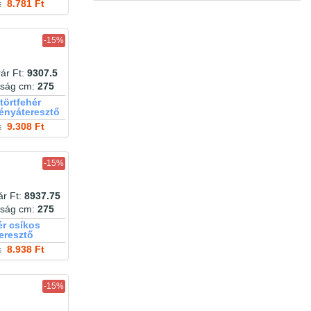
t
8.781 Ft
márványos
menta
méhecskés
mintás
minta
méregzöld
modern
-15%
moha
modern minta
mogyoró
mohazöld
munkagép
motoros
mozaik
műbőr
mustár
nagykockás
nagy leveles
ár Ft:
9307.5
narancs
nagy virágos
narancs kockás
ság cm:
275
narancssárga
natur
natúr hatású
natúr
törtfehér
noppos
nugát
nyuszi
növények
nyuszis
fényáteresztő
okker
olíva
organza
óarany
orchidea
t
9.308 Ft
pálma
öregített bársony
padlizsán
papagáj
pálmafa
pamutvászon
pálma levél
parketta
pasztellszín
pasztell
pasztell
pávatoll
szürkéskék
pillangós
pillangó
-15%
piros
pipacsos
piros kockás
pink
piros-
plüss
pitypangos
platina
sárga
pléd
pöttyös
ár Ft:
8937.75
púder
plüssös
pöttyök
puha
rombusz
retró
ság cm:
275
repülő
róka
rózsa
rombuszmintás
rózsás
ér csíkos
sablé
rózsaszín
rozsda
eresztő
rubin
sárga
selymes
t
8.938 Ft
selyem
safari minta
sötétkék
smaragd
sötétbarna
sötétkék
sötétszürke
kockás
sötétszürke kockás
szarvas
sötétzöld
sötétzöld kockás
-15%
szatén
szavanna
színátmenetes
színes
színű