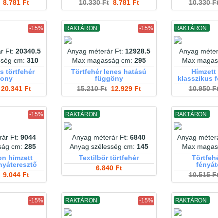
8.781 Ft
10.330 Ft
8.781 Ft
10.330 F
-15%
RAKTÁRON
-15%
RAKTÁRON
r Ft:
20340.5
Anyag méterár Ft:
12928.5
Anyag méter
sség cm:
310
Max magasság cm:
295
Max magas
s törtfehér
Törtfehér lenes hatású
Hímzett 
sony
függöny
klasszikus 
20.341 Ft
15.210 Ft
12.929 Ft
10.950 F
-15%
RAKTÁRON
RAKTÁRON
ár Ft:
9044
Anyag méterár Ft:
6840
Anyag méter
ság cm:
285
Anyag szélesség cm:
145
Max magas
n hímzett
Textilbőr törtfehér
Törtfeh
ényáteresztő
fényát
6.840 Ft
9.044 Ft
10.515 F
-15%
RAKTÁRON
-15%
RAKTÁRON