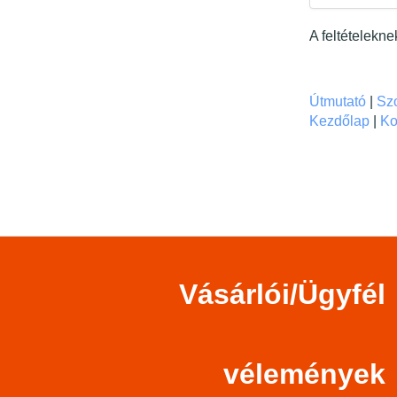
A feltételekn
Útmutató
|
Szo
Kezdőlap
|
Ko
Vásárlói/Ügyfél
vélemények