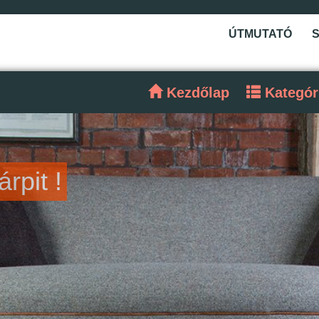
ÚTMUTATÓ
Kezdőlap
Kategór
rpit !
tnél ?
lálja !