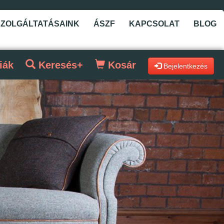
SZOLGÁLTATÁSAINK
ÁSZF
KAPCSOLAT
BLOG
iák
Keresés+
Kosár
Bejelentkezés