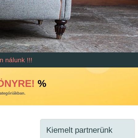
 nálunk !!!
ÖNYRE!
%
ategóriákban.
Kiemelt partnerünk