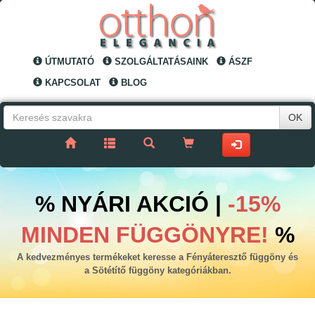
ÚTMUTATÓ
SZOLGÁLTATÁSAINK
ÁSZF
KAPCSOLAT
BLOG
OK
% NYÁRI AKCIÓ |
-15%
MINDEN FÜGGÖNYRE!
%
A kedvezményes termékeket keresse a Fényáteresztő függöny és
a Sötétítő függöny kategóriákban.