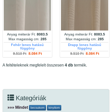
Anyag méterár Ft:
8083.5
Anyag méterár Ft:
8083.5
Max magasság cm:
285
Max magasság cm:
285
Fehér lenes hatású
Drapp lenes hatású
függöny
függöny
9.510 Ft
8.084 Ft
9.510 Ft
8.084 Ft
A feltételeknek megfelelt összesen
4 db
termék.
Kategóriák
»»» Mindet
becsukom
kinyitom