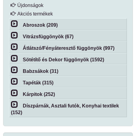
Újdonságok
Akciós termékek
Abroszok (209)
Vitrázsfüggönyök (67)
Átlátszó/Fényáteresztő függönyök (997)
Sötétítő és Dekor függönyök (1592)
Babzsákok (31)
Tapéták (315)
Kárpitok (252)
Díszpárnák, Asztali futók, Konyhai textilek
(152)