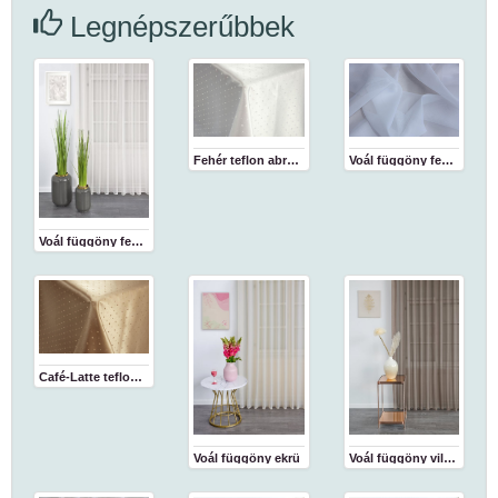
Legnépszerűbbek
Fehér teflon abrosz
Voál függöny fehér 180 cm
Voál függöny fehér
Café-Latte teflon abrosz
Voál függöny ekrü
Voál függöny világosbarna