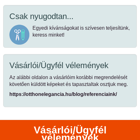
Csak nyugodtan...
Egyedi kívánságokat is szívesen teljesítünk,
keress minket!
Vásárlói/Ügyfél vélemények
Az alábbi oldalon a vásárlóim korábbi megrendelését
követően küldött képeket és tapasztaltak osztjuk meg.
https://otthonelegancia.hu/blog/referenciaink/
Vásárlói/Ügyfél
vélemények