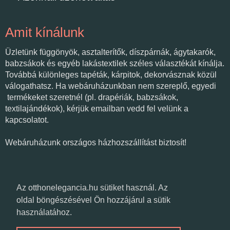
Amit kínálunk
Üzletünk függönyök, asztalterítők, díszpárnák, ágytakarók,
babzsákok és egyéb lakástextilek széles választékát kínálja.
Továbbá különleges tapéták, kárpitok, dekorvásznak közül
válogathatsz. Ha webáruházunkban nem szereplő, egyedi
termékeket szeretnél (pl. drapériák, babzsákok,
textilajándékok), kérjük emailban vedd fel velünk a
kapcsolatot.
Webáruházunk országos házhozszállítást biztosít!
Várunk üzletünkben!
Az otthonelegancia.hu sütiket használ. Az
oldal böngészésével Ön hozzájárul a sütik
használatához.
Textilvarázs
Csongrád, Fő út 11-17.