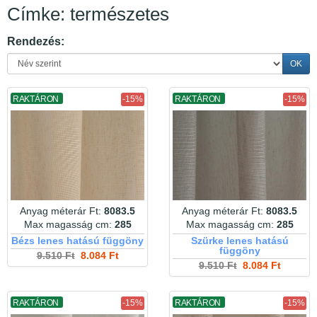
Címke: természetes
Rendezés:
OK
RAKTÁRON
-15%
RAKTÁRON
-15%
Anyag méterár Ft:
8083.5
Anyag méterár Ft:
8083.5
Max magasság cm:
285
Max magasság cm:
285
Bézs lenes hatású függöny
Szürke lenes hatású
függöny
9.510 Ft
8.084 Ft
9.510 Ft
8.084 Ft
RAKTÁRON
-15%
RAKTÁRON
-15%