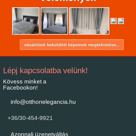
vásárlóink beküldött képeinek megtekintése...
Lépj kapcsolatba velünk!
Kövess minket a
Facebookon!
info@otthonelegancia.hu
+36/30-454-9921
Azonnali üzenetváltás