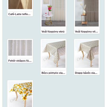
Café-Latte teflon abrosz
Voál függöny ekrü
Voál függöny világosbarna
Fehér virágos függöny
Bézs pöttyös viaszosvászon abrosz
Drapp kávés viaszosvászon abrosz