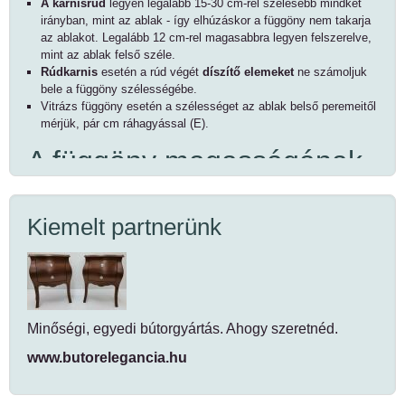
A karnisrúd
legyen legalább 15-30 cm-rel szélesebb mindkét
irányban, mint az ablak - így elhúzáskor a függöny nem takarja
az ablakot. Legalább 12 cm-rel magasabbra legyen felszerelve,
mint az ablak felső széle.
Rúdkarnis
esetén a rúd végét
díszítő elemeket
ne számoljuk
bele a függöny szélességébe.
Vitrázs függöny esetén a szélességet az ablak belső peremeitől
mérjük, pár cm ráhagyással (
E
).
A függöny magasságának
kiszámítása
Kiemelt partnerünk
A függöny magasságát mérhetjük a párkányig (
B
) (ha van), az
ablak alsó pereménél lentebb (
C
), vagy a padlóig (
D
).
A mérést fentről kezdjük a leendő
csipeszek vagy
függönykarikák aljától
.
Ha a
párkányig vagy a padlóig
szeretnénk, hogy érjen, akkor
mérjük meg a magasságot a párkányig vagy a padlóig, majd
Minőségi, egyedi bútorgyártás. Ahogy szeretnéd.
vonjunk le a mért értékből 1-2 cm-t, hogy ne érjen le a függöny
www.butorelegancia.hu
(így nem súrlódik, illetve koszolódik).
Ha nincs párkányunk, vagy a karnisrúd a párkánytól bentebb
esik, akkor mérjük meg a magasságot az
ablak vagy párkány