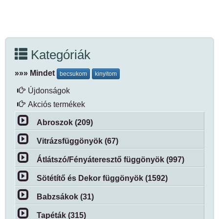
Kategóriák
»»» Mindet
becsukom
kinyitom
Újdonságok
Akciós termékek
Abroszok (209)
Vitrázsfüggönyök (67)
Átlátszó/Fényáteresztő függönyök (997)
Sötétítő és Dekor függönyök (1592)
Babzsákok (31)
Tapéták (315)