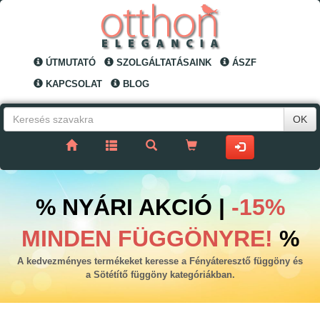
ÚTMUTATÓ
SZOLGÁLTATÁSAINK
ÁSZF
KAPCSOLAT
BLOG
OK
% NYÁRI AKCIÓ |
-15%
MINDEN FÜGGÖNYRE!
%
A kedvezményes termékeket keresse a Fényáteresztő függöny és
a Sötétítő függöny kategóriákban.