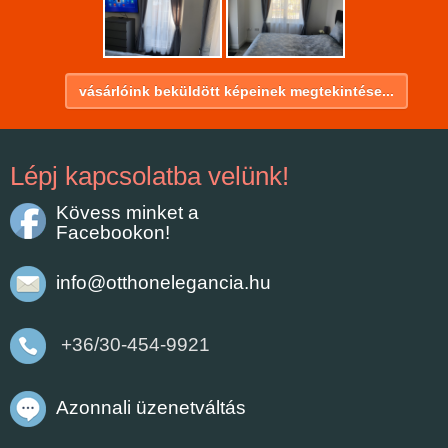
vásárlóink beküldött képeinek megtekintése...
Lépj kapcsolatba velünk!
Kövess minket a
Facebookon!
info@otthonelegancia.hu
+36/30-454-9921
Azonnali üzenetváltás