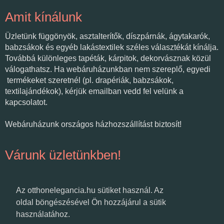
Amit kínálunk
Üzletünk függönyök, asztalterítők, díszpárnák, ágytakarók,
babzsákok és egyéb lakástextilek széles választékát kínálja.
Továbbá különleges tapéták, kárpitok, dekorvásznak közül
válogathatsz. Ha webáruházunkban nem szereplő, egyedi
termékeket szeretnél (pl. drapériák, babzsákok,
textilajándékok), kérjük emailban vedd fel velünk a
kapcsolatot.
Webáruházunk országos házhozszállítást biztosít!
Várunk üzletünkben!
Az otthonelegancia.hu sütiket használ. Az
oldal böngészésével Ön hozzájárul a sütik
használatához.
Textilvarázs