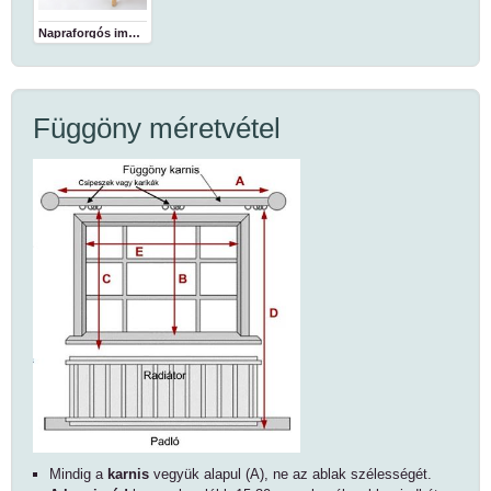
Napraforgós impregnált abrosz
Függöny méretvétel
Mindig a
karnis
vegyük alapul (
A
), ne az ablak szélességét.