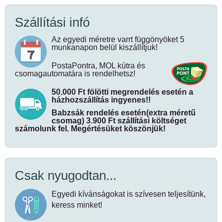
alsó széléig
, majd adjunk hozzá 15-20 cm-t. Ha az ablak alatt
radiátor
is van, akkor vegyük figyelembe azt is, hogy a radiátor
Szállítási infó
és a függöny között érdemes 10 cm-t kihagyni a biztonság
kedvéért.
Az egyedi méretre varrt függönyöket 5
munkanapon belül kiszállítjuk!
PostaPontra, MOL kútra és
csomagautomatára is rendelhetsz!
50.000 Ft fölötti megrendelés esetén a
házhozszállítás ingyenes!!
Babzsák rendelés esetén(extra méretű
csomag) 3.900 Ft szállítási költséget
számolunk fel. Megértésüket köszönjük!
Csak nyugodtan...
Egyedi kívánságokat is szívesen teljesítünk,
keress minket!