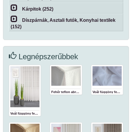
Kárpitok (252)
Díszpárnák, Asztali futók, Konyhai textilek
(152)
Legnépszerűbbek
Fehér teflon abrosz
Voál függöny fehér 180 cm
Voál függöny fehér