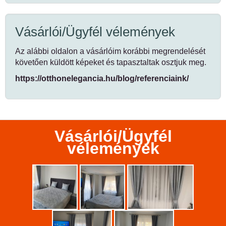
Vásárlói/Ügyfél vélemények
Az alábbi oldalon a vásárlóim korábbi megrendelését
követően küldött képeket és tapasztaltak osztjuk meg.
https://otthonelegancia.hu/blog/referenciaink/
Vásárlói/Ügyfél
vélemények